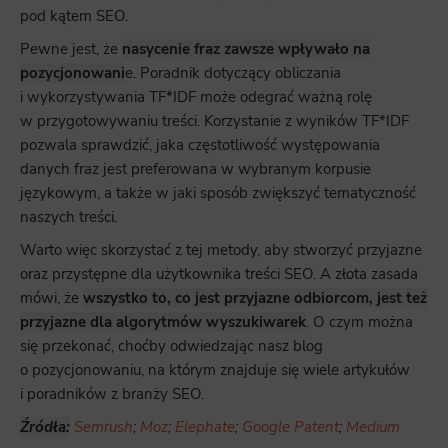
pod kątem SEO.
Pewne jest, że
nasycenie fraz zawsze wpływało na
pozycjonowani
e. Poradnik dotyczący obliczania
i wykorzystywania TF*IDF może odegrać ważną rolę
w przygotowywaniu treści. Korzystanie z wyników TF*IDF
pozwala sprawdzić, jaka częstotliwość występowania
danych fraz jest preferowana w wybranym korpusie
językowym, a także w jaki sposób zwiększyć tematyczność
naszych treści.
Warto więc skorzystać z tej metody, aby stworzyć przyjazne
oraz przystępne dla użytkownika treści SEO. A złota zasada
mówi, że
wszystko to, co jest przyjazne odbiorcom, jest też
przyjazne dla algorytmów wyszukiwarek
. O czym można
się przekonać, choćby odwiedzając nasz blog
o pozycjonowaniu, na którym znajduje się wiele artykułów
i poradników z branży SEO.
Źródła:
Semrush
;
Moz
;
Elephate
;
Google Patent
;
Medium