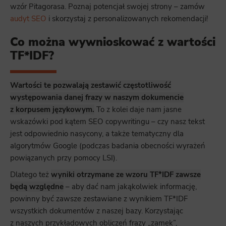
wzór Pitagorasa. Poznaj potencjał swojej strony – zamów
audyt SEO
i skorzystaj z personalizowanych rekomendacji!
Co można wywnioskować z wartości
TF*IDF?
Wartości te pozwalają zestawić częstotliwość
występowania danej frazy w naszym dokumencie
z korpusem językowym.
To z kolei daje nam jasne
wskazówki pod kątem SEO copywritingu – czy nasz tekst
jest odpowiednio nasycony, a także tematyczny dla
algorytmów Google (podczas badania obecności wyrażeń
powiązanych przy pomocy LSI).
Dlatego też
wyniki otrzymane ze wzoru TF*IDF zawsze
będą względne
– aby dać nam jakąkolwiek informację,
powinny być zawsze zestawiane z wynikiem TF*IDF
wszystkich dokumentów z naszej bazy. Korzystając
z naszych przykładowych obliczeń frazy „zamek”,