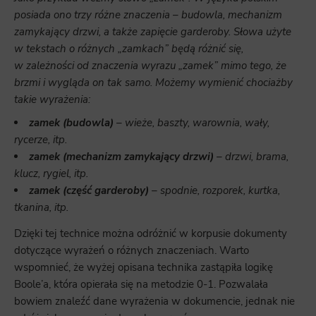
posiada ono trzy różne znaczenia – budowla, mechanizm
zamykający drzwi, a także zapięcie garderoby. Słowa użyte
w tekstach o różnych „zamkach” będą różnić się,
w zależności od znaczenia wyrazu „zamek” mimo tego, że
brzmi i wygląda on tak samo. Możemy wymienić chociażby
takie wyrażenia:
zamek (budowla)
– wieże, baszty, warownia, wały,
rycerze, itp.
zamek (mechanizm zamykający drzwi)
– drzwi, brama,
klucz, rygiel, itp.
zamek (część garderoby)
– spodnie, rozporek, kurtka,
tkanina, itp.
Dzięki tej technice można odróżnić w korpusie dokumenty
dotyczące wyrażeń o różnych znaczeniach. Warto
wspomnieć, że wyżej opisana technika zastąpiła logikę
Boole’a, która opierała się na metodzie 0-1. Pozwalała
bowiem znaleźć dane wyrażenia w dokumencie, jednak nie