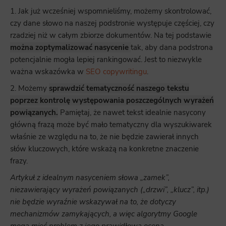
Marketing
1. Jak już wcześniej wspomnieliśmy, możemy skontrolować,
Scope responsible for displaying personalized ads that may be of interest to the user based on browsing history and
czy dane słowo na naszej podstronie występuje częściej, czy
habits and demographic criteria. Also, third-party files that, in conjunction with files installed while browsing other
websites, profile the user, providing him or her with the marketing, advertising and retargeting content deemed most
rzadziej niż w całym zbiorze dokumentów. Na tej podstawie
appropriate.
można zoptymalizować nasycenie
tak, aby dana podstrona
potencjalnie mogła lepiej rankingować. Jest to niezwykle
ważna wskazówka w
SEO copywritingu
.
2. Możemy
sprawdzić tematyczność naszego tekstu
poprzez kontrolę występowania poszczególnych wyrażeń
powiązanych.
Pamiętaj, że nawet tekst idealnie nasycony
główną frazą może być mało tematyczny dla wyszukiwarek
właśnie ze względu na to, że nie będzie zawierał innych
słów kluczowych, które wskażą na konkretne znaczenie
frazy.
Artykuł z idealnym nasyceniem słowa „zamek”,
niezawierający wyrażeń powiązanych („drzwi”, „klucz”, itp.)
nie będzie wyraźnie wskazywał na to, że dotyczy
mechanizmów zamykających, a więc algorytmy Google
mogą mieć problem z jego prawidłową oceną.