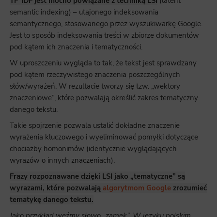
TF*IDF jest mocno powiązane z techniką LSI
(latent
semantic indexing) – utajonego indeksowania
semantycznego, stosowanego przez wyszukiwarkę Google.
Jest to sposób indeksowania treści w zbiorze dokumentów
pod kątem ich znaczenia i tematyczności.
W uproszczeniu wygląda to tak, że tekst jest sprawdzany
pod kątem rzeczywistego znaczenia poszczególnych
słów/wyrażeń. W rezultacie tworzy się tzw. „wektory
znaczeniowe”, które pozwalają określić zakres tematyczny
danego tekstu.
Takie spojrzenie pozwala ustalić dokładne znaczenie
wyrażenia kluczowego i wyeliminować pomyłki dotyczące
chociażby homonimów (identycznie wyglądających
wyrazów o innych znaczeniach).
Frazy rozpoznawane dzięki LSI jako „tematyczne” są
wyrazami, które pozwalają
algorytmom Google
zrozumieć
tematykę danego tekstu.
Jako przykład weźmy słowo „zamek”. W języku polskim