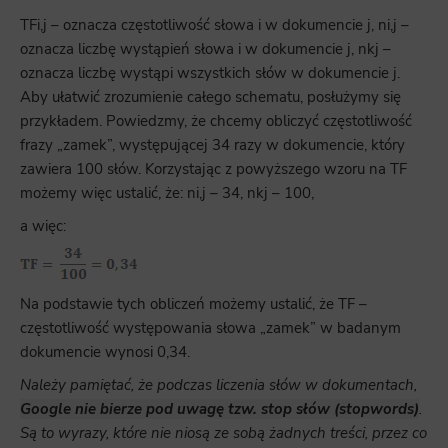
TFi,j – oznacza częstotliwość słowa i w dokumencie j, ni,j –
oznacza liczbę wystąpień słowa i w dokumencie j, nkj –
oznacza liczbę wystąpi wszystkich słów w dokumencie j.
Aby ułatwić zrozumienie całego schematu, posłużymy się
przykładem. Powiedzmy, że chcemy obliczyć częstotliwość
frazy „zamek”, występującej 34 razy w dokumencie, który
zawiera 100 słów. Korzystając z powyższego wzoru na TF
możemy więc ustalić, że: ni,j – 34, nkj – 100,
a więc:
Na podstawie tych obliczeń możemy ustalić, że TF –
częstotliwość występowania słowa „zamek” w badanym
dokumencie wynosi 0,34.
Należy pamiętać, że podczas liczenia słów w dokumentach,
Google nie bierze pod uwagę tzw. stop słów (stopwords)
.
Są to wyrazy, które nie niosą ze sobą żadnych treści, przez co