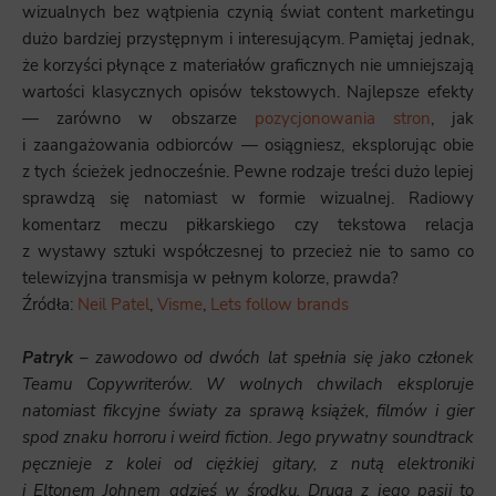
wizualnych bez wątpienia czynią świat content marketingu
dużo bardziej przystępnym i interesującym. Pamiętaj jednak,
że korzyści płynące z materiałów graficznych nie umniejszają
wartości klasycznych opisów tekstowych. Najlepsze efekty
— zarówno w obszarze
pozycjonowania stron
, jak
i zaangażowania odbiorców — osiągniesz, eksplorując obie
z tych ścieżek jednocześnie. Pewne rodzaje treści dużo lepiej
sprawdzą się natomiast w formie wizualnej. Radiowy
komentarz meczu piłkarskiego czy tekstowa relacja
z wystawy sztuki współczesnej to przecież nie to samo co
telewizyjna transmisja w pełnym kolorze, prawda?
Źródła:
Neil Patel
,
Visme
,
Lets follow brands
Patryk
– zawodowo od dwóch lat spełnia się jako członek
Teamu Copywriterów. W wolnych chwilach eksploruje
natomiast fikcyjne światy za sprawą książek, filmów i gier
spod znaku horroru i weird fiction. Jego prywatny soundtrack
pęcznieje z kolei od ciężkiej gitary, z nutą elektroniki
i Eltonem Johnem gdzieś w środku. Druga z jego pasji to