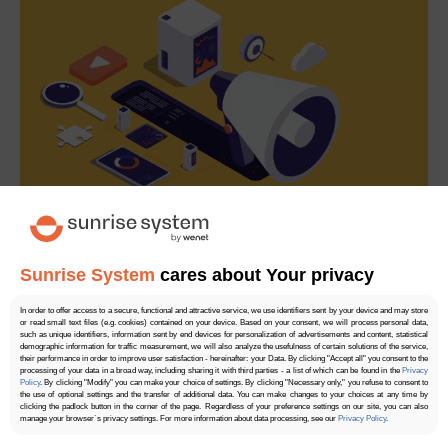
Sunrise System
cares about Your privacy
Czytaj także
In order to offer access to a secure, functional and attractive service, we use identifiers sent by your device and may store
or read small text files (e.g. cookies) contained on your device. Based on your consent, we will process personal data,
such as unique identifiers, information sent by end devices for personalization of advertisements and content, statistical
demographic information for traffic measurement, we will also analyze the usefulness of certain solutions of the service,
their performance in order to improve user satisfaction - hereinafter: your Data. By clicking "Accept all" you consent to the
Brak ocen
processing of your data in a broad way, including sharing it with third parties - a list of which can be found in the
Privacy
Policy
. By clicking "Modify" you can make your choice of settings. By clicking "Necessary only," you refuse to consent to
the use of optional settings and the transfer of additional data. You can make changes to your choices at any time by
clicking the padlock button in the corner of the page. Regardless of your preference settings on our site, you can also
manage your browser`s privacy settings. For more information about data processing, see our
Privacy Policy
.