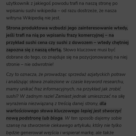
użytkownik z jakiegoś powodu trafi na naszą stronę po
wpisaniu sushi wikipedia – od razu dostrzeże, że nasza
witryna Wikipedią nie jest.
Strona produktowa wzbudzi jego zainteresowanie wtedy,
jeśli trafi na nią po wpisaniu frazy komercyjnej – na
przykład sushi cena czy sushi z dowozem – wtedy chętniej
zapozna się z naszą ofertą.
Słowo kluczowe musi być
dobrane do tego, co znajduje się na pozycjonowanej na niej
stronie – nie odwrotnie!
Czy to oznacza, że prowadząc sprzedaż azjatyckich potraw
i analizując słowa znalezione w czasie keyword researchu,
mamy unikać fraz informacyjnych, na przykład jak zrobić
sushi? W żadnym razie! Zamiast jednak umieszczać na siłę
wyrażenia niezwiązaną z treścią danej strony,
dla
wartościowego słowa kluczowego lepiej jest stworzyć
nową podstronę lub bloga
. W ten sposób dajemy sobie
szansę na stworzenie ciekawego artykułu, który nie tylko
będzie generował wejścia i wspierał markę, ale także