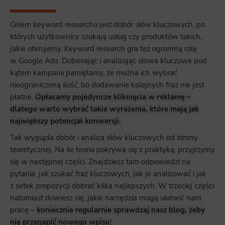
Marketing
Scope responsible for displaying personalized ads that may be of interest to the user based on browsing history and
Celem keyword researchu jest dobór słów kluczowych, po
habits and demographic criteria. Also, third-party files that, in conjunction with files installed while browsing other
websites, profile the user, providing him or her with the marketing, advertising and retargeting content deemed most
appropriate.
których użytkownicy szukają usług czy produktów takich,
jakie oferujemy. Keyword research gra też ogromną rolę
w Google Ads. Dobierając i analizując słowa kluczowe pod
kątem kampanii pamiętamy, że można ich wybrać
nieograniczoną ilość, bo dodawanie kolejnych fraz nie jest
płatne.
Opłacamy pojedyncze kliknięcia w reklamę –
dlatego warto wybrać takie wyrażenia, które mają jak
największy potencjał konwersji.
Tak wygląda dobór i analiza słów kluczowych od strony
teoretycznej. Na ile teoria pokrywa się z praktyką, przyjrzymy
się w następnej części. Znajdziesz tam odpowiedzi na
pytania, jak szukać fraz kluczowych, jak je analizować i jak
z setek propozycji dobrać kilka najlepszych. W trzeciej części
natomiast dowiesz się, jakie narzędzia mogą ułatwić nam
pracę –
koniecznie regularnie sprawdzaj nasz blog, żeby
nie przegapić nowego wpisu
!