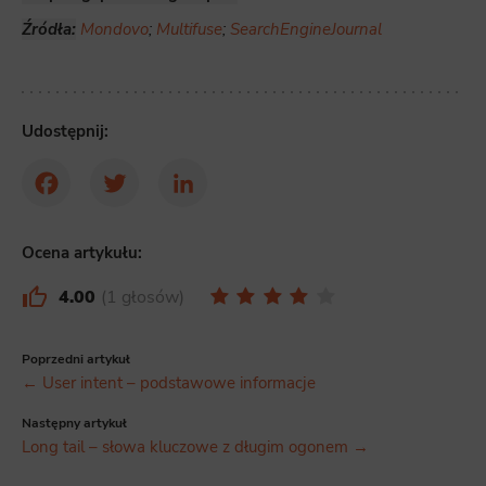
Źródła:
Mondovo
;
Multifuse
;
SearchEngineJournal
Udostępnij:
Facebook
Twitter
LinkedIn
Ocena artykułu:
4.00
1 głosów
Poprzedni artykuł
← User intent – podstawowe informacje
Następny artykuł
Long tail – słowa kluczowe z długim ogonem →