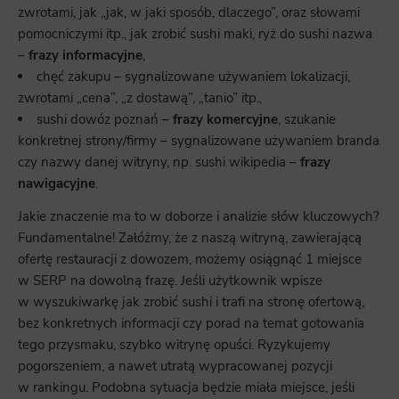
zwrotami, jak „jak, w jaki sposób, dlaczego”, oraz słowami
pomocniczymi itp., jak zrobić sushi maki, ryż do sushi nazwa
–
frazy informacyjne
,
chęć zakupu – sygnalizowane używaniem lokalizacji,
zwrotami „cena”, „z dostawą”, „tanio” itp.,
sushi dowóz poznań –
frazy komercyjne
, szukanie
konkretnej strony/firmy – sygnalizowane używaniem branda
czy nazwy danej witryny, np. sushi wikipedia –
frazy
nawigacyjne
.
Jakie znaczenie ma to w doborze i analizie słów kluczowych?
Fundamentalne! Załóżmy, że z naszą witryną, zawierającą
ofertę restauracji z dowozem, możemy osiągnąć 1 miejsce
w SERP na dowolną frazę. Jeśli użytkownik wpisze
w wyszukiwarkę jak zrobić sushi i trafi na stronę ofertową,
bez konkretnych informacji czy porad na temat gotowania
tego przysmaku, szybko witrynę opuści. Ryzykujemy
pogorszeniem, a nawet utratą wypracowanej pozycji
w rankingu. Podobna sytuacja będzie miała miejsce, jeśli