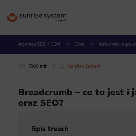
Agencja SEO / SEM
Blog
Kategoria: o poz
5:00 min
Sunrise System
Breadcrumb – co to jest i
oraz SEO?
Spis treści: