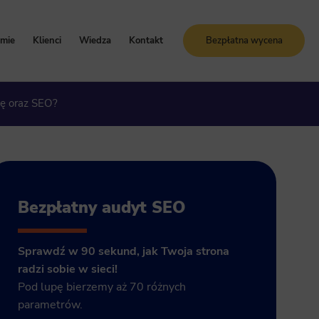
rmie
Klienci
Wiedza
Kontakt
Bezpłatna wycena
oznaj Sunrise System
Case study
Blog
ję oraz SEO?
artości i zasady
Referencje
Słownik SEO
ogle Ads
storia firmy
Bezpłatne kursy online
grody i certyfikaty
ja GA4
Bezpłatny audyt SEO
Sprawdź w 90 sekund, jak Twoja strona
radzi sobie w sieci!
Pod lupę bierzemy aż 70 różnych
parametrów.