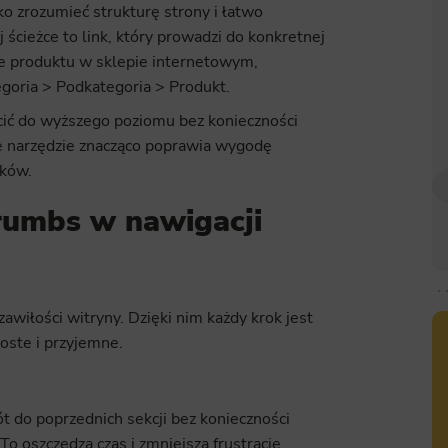
o zrozumieć strukturę strony i łatwo
 ścieżce to link, który prowadzi do konkretnej
onie produktu w sklepie internetowym,
goria > Podkategoria > Produkt.
cić do wyższego poziomu bez konieczności
te narzędzie znacząco poprawia wygodę
ików.
rumbs w nawigacji
wiłości witryny. Dzięki nim każdy krok jest
proste i przyjemne.
t do poprzednich sekcji bez konieczności
To oszczędza czas i zmniejsza frustrację