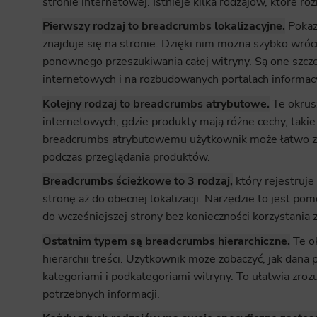
stronie internetowej. Istnieje kilka rodzajów, które ró
Analyt
Pierwszy rodzaj to breadcrumbs lokalizacyjne.
Pokaz
Scripts and
znajduje się na stronie. Dzięki nim można szybko wróc
create agg
effectivene
ponownego przeszukiwania całej witryny. Są one szcz
internetowych i na rozbudowanych portalach informac
Marke
Kolejny rodzaj to breadcrumbs atrybutowe.
Te okrus
Scope respo
internetowych, gdzie produkty mają różne cechy, takie 
demographic 
providing h
breadcrumbs atrybutowemu użytkownik może łatwo zoba
podczas przeglądania produktów.
Breadcrumbs ścieżkowe to 3 rodzaj,
który rejestruj
stronę aż do obecnej lokalizacji. Narzędzie to jest p
do wcześniejszej strony bez konieczności korzystania 
Ostatnim typem są breadcrumbs hierarchiczne.
Te ok
hierarchii treści. Użytkownik może zobaczyć, jak dana
kategoriami i podkategoriami witryny. To ułatwia zrozu
potrzebnych informacji.