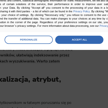
ments and content, statistical demographic information for traffic measurement, we will also a
s of certain solutions of the service, their performance in order to improve user sati
óre są przyjazne dla użytkowników. Breadcrumbs
er: your Data. By clicking "Accept all" you consent to the processing of your data in a 
sharing it with third parties - a list of which can be found in the
Privacy Policy
. By clicking "
j hierarchii. Sprawia to że wyszukiwarki mogą
your choice of settings. By clicking "Necessary only," you refuse to consent to the use o
and the transfer of additional data. You can make changes to your choices at any time by cl
utton in the corner of the page. Regardless of your preference settings on our site, yo
ur browser`s privacy settings. For more information about data processing, see our
Privacy
readcrumbs pojawiają się często w wynikach
zyciągnąć uwagę użytkowników. Jest to
age
preferences
ji i zwiększenie liczby kliknięć.
PERSONALIZE
ACCEPT ALL
 the consents of your choice
ent, który może znacząco wpłynąć na SEO
owników, ułatwiają indeksowanie przez
sary
kach wyszukiwania. Warto zatem
cripts and data stored on the end device contribute to the security and usability of the website by ena
asic functions such as site navigation and access to specific areas of the website. The website cannot
ithout this group.
lizacja, atrybut,
onality
ta used to personalize your use of our website and to remember choices you make while using our w
 may use functional cookies to remember your language preferences or to remember your login informatio
ou to use the site.
użytkownikom w łatwym poruszaniu się po