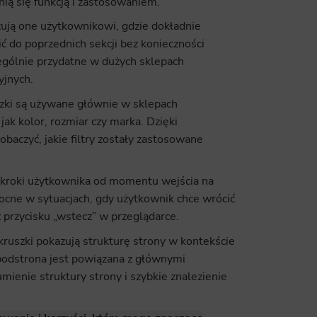
żnią się funkcją i zastosowaniem.
ics
ują one użytkownikowi, gdzie dokładnie
 data used to collect information to analyze site traffic and how users use the site, how they came to the 
ić do poprzednich sekcji bez konieczności
regate demographic statistics about users. Analytical cookies and similar technologies allow us to 
ss of actions taken and content presented.
ególnie przydatne w dużych sklepach
yjnych.
ting
zki są używane głównie w sklepach
nsible for displaying personalized ads that may be of interest to the user based on browsing history an
jak kolor, rozmiar czy marka. Dzięki
criteria. Also, third-party files that, in conjunction with files installed while browsing other websites, profi
im or her with the marketing, advertising and retargeting content deemed most appropriate.
czyć, jakie filtry zostały zastosowane
e kroki użytkownika od momentu wejścia na
omocne w sytuacjach, gdy użytkownik chce wrócić
z przycisku „wstecz” w przeglądarce.
ruszki pokazują strukturę strony w kontekście
 podstrona jest powiązana z głównymi
mienie struktury strony i szybkie znalezienie