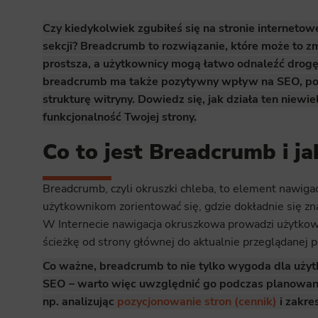
Czy kiedykolwiek zgubiłeś się na stronie internetowe
sekcji? Breadcrumb to rozwiązanie, które może to zm
prostsza, a użytkownicy mogą łatwo odnaleźć drogę d
breadcrumb ma także pozytywny wpływ na SEO, po
strukturę witryny. Dowiedz się, jak działa ten niewi
funkcjonalność Twojej strony.
Co to jest Breadcrumb i ja
Breadcrumb, czyli okruszki chleba, to element nawiga
użytkownikom zorientować się, gdzie dokładnie się zna
W Internecie nawigacja okruszkowa prowadzi użytkown
ścieżkę od strony głównej do aktualnie przeglądanej p
Co ważne, breadcrumb to nie tylko wygoda dla użyt
SEO – warto więc uwzględnić go podczas planowania
np. analizując
pozycjonowanie stron (cennik)
i zakres