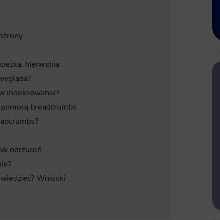
strony
cieżka, hierarchia
 wygląda?
w indeksowaniu?
a pomocą breadcrumbs
readcrumbs?
ik odrzuceń
ie?
 wiedzieć? Wnioski