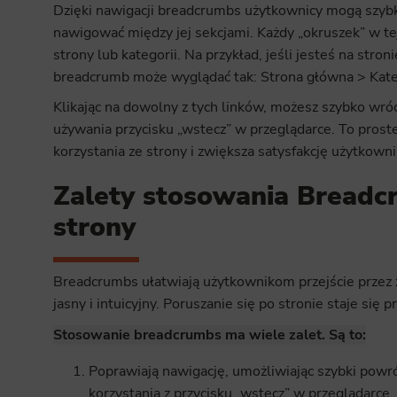
Dzięki nawigacji breadcrumbs użytkownicy mogą szybk
nawigować między jej sekcjami. Każdy „okruszek” w tej
strony lub kategorii. Na przykład, jeśli jesteś na str
breadcrumb może wyglądać tak: Strona główna > Kate
Klikając na dowolny z tych linków, możesz szybko wró
używania przycisku „wstecz” w przeglądarce. To pros
korzystania ze strony i zwiększa satysfakcję użytkown
Zalety stosowania Breadc
strony
Breadcrumbs ułatwiają użytkownikom przejście przez za
jasny i intuicyjny. Poruszanie się po stronie staje się 
Stosowanie breadcrumbs ma wiele zalet. Są to:
Poprawiają nawigację, umożliwiając szybki powró
korzystania z przycisku „wstecz” w przeglądarce. 