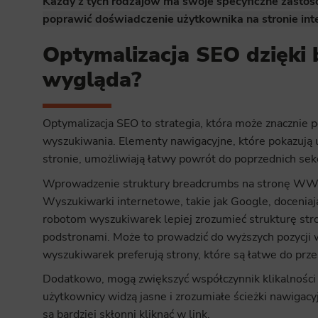
Każdy z tych rodzajów ma swoje specyficzne zastoso
poprawić doświadczenie użytkownika na stronie int
Optymalizacja SEO dzięki 
wygląda?
Optymalizacja SEO to strategia, która może znacznie
wyszukiwania. Elementy nawigacyjne, które pokazują u
stronie, umożliwiają łatwy powrót do poprzednich sekc
Wprowadzenie struktury breadcrumbs na stronę W
Wyszukiwarki internetowe, takie jak Google, doceniają
robotom wyszukiwarek lepiej zrozumieć strukturę stro
podstronami. Może to prowadzić do wyższych pozycji
wyszukiwarek preferują strony, które są łatwe do prze
Dodatkowo, mogą zwiększyć współczynnik klikalności
użytkownicy widzą jasne i zrozumiałe ścieżki nawigac
są bardziej skłonni kliknąć w link.