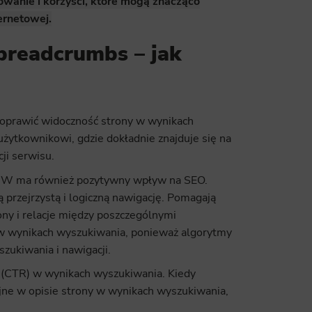
wanie i korzyści, które mogą znacząco
ernetowej.
breadcrumbs – jak
 poprawić widoczność strony w wynikach
żytkownikowi, gdzie dokładnie znajduje się na
ji serwisu.
WW ma również pozytywny wpływ na SEO.
 przejrzystą i logiczną nawigację. Pomagają
ny i relacje między poszczególnymi
 w wynikach wyszukiwania, ponieważ algorytmy
szukiwania i nawigacji.
 (CTR) w wynikach wyszukiwania. Kiedy
yjne w opisie strony w wynikach wyszukiwania,