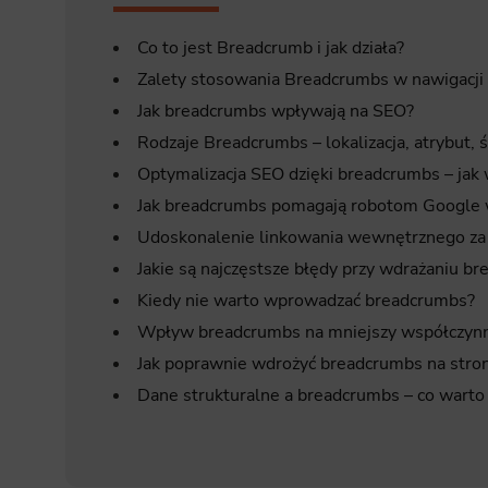
Co to jest Breadcrumb i jak działa?
Zalety stosowania Breadcrumbs w nawigacji 
Jak breadcrumbs wpływają na SEO?
Rodzaje Breadcrumbs – lokalizacja, atrybut, ś
Optymalizacja SEO dzięki breadcrumbs – jak
Jak breadcrumbs pomagają robotom Google 
Udoskonalenie linkowania wewnętrznego z
Jakie są najczęstsze błędy przy wdrażaniu b
Kiedy nie warto wprowadzać breadcrumbs?
Wpływ breadcrumbs na mniejszy współczynn
Jak poprawnie wdrożyć breadcrumbs na stron
Dane strukturalne a breadcrumbs – co warto