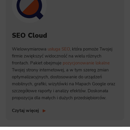
SEO Cloud
Wielowymiarowa
usługa SEO
, która pomoże Twojej
firmie zwiększyć widoczność na wielu różnych
frontach. Pakiet obejmuje
pozycjonowanie lokalne
Twojej strony internetowej, a w tym szereg zmian
optymalizacyjnych, dostosowanie do urządzeń
mobilnych, grafiki, wizytówki na Mapach Google oraz
szczegółowe raporty i analizy efektów. Doskonała
propozycja dla małych i dużych przedsiębiorców.
Czytaj więcej