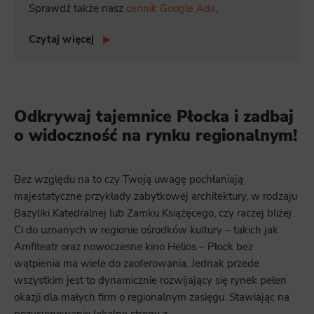
Sprawdź także nasz
cennik Google Ads
.
example, we may use functional cookies to remember your language preferences or to remember your login information,
making it easier for you to use the site.
Czytaj więcej
Analytics
Scripts and data used to collect information to analyze site traffic and how users use the site, how they came to the
site, and to create aggregate demographic statistics about users. Analytical cookies and similar technologies allow us
to measure the effectiveness of actions taken and content presented.
Marketing
Odkrywaj tajemnice Płocka i zadbaj
o widoczność na rynku regionalnym!
Scope responsible for displaying personalized ads that may be of interest to the user based on browsing history and
habits and demographic criteria. Also, third-party files that, in conjunction with files installed while browsing other
websites, profile the user, providing him or her with the marketing, advertising and retargeting content deemed most
appropriate.
Bez względu na to czy Twoją uwagę pochłaniają
majestatyczne przykłady zabytkowej architektury, w rodzaju
Bazyliki Katedralnej lub Zamku Książęcego, czy raczej bliżej
Ci do uznanych w regionie ośrodków kultury – takich jak
Amfiteatr oraz nowoczesne kino Helios – Płock bez
wątpienia ma wiele do zaoferowania. Jednak przede
wszystkim jest to dynamicznie rozwijający się rynek pełen
okazji dla małych firm o regionalnym zasięgu. Stawiając na
pozycjonowanie lokalne strony z