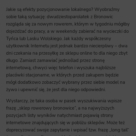
Jakie są efekty pozycjonowanie lokalnego? Wyobraźmy
sobie taką sytuację: dwudziestoparolatek z Bronowic
rozgląda się za nowym rowerem, którym w tygodniu mógłby
dojeżdżać do pracy, a w weekendy zabierać na wycieczki do
Tyńca lub Lasku Wolskiego. Jak każdy współczesny
użytkownik Internetu jest jednak bardzo niecierpliwy – dwa
dni czekania na przesyłkę ze sklepu online to dla niego zbyt
długo. Zamiast zamawiać jednoślad przez stronę
internetową, chwyci więc telefon i wyszuka najbliższe
placówki stacjonarne, w których przed zakupem będzie
mógł dodatkowo zobaczyć wybrany przez siebie model na
żywo i upewnić się, że jest dla niego odpowiedni.
Wystarczy, że taka osoba w pasek wyszukiwania wpisze
frazę „sklep rowerowy bronowice”, a na najwyższych
pozycjach listy wyników natychmiast pojawią strony
internetowe znajdujących się w pobliżu sklepów. Może też
doprecyzować swoje zapytanie i wpisać tzw. frazę „long tail”