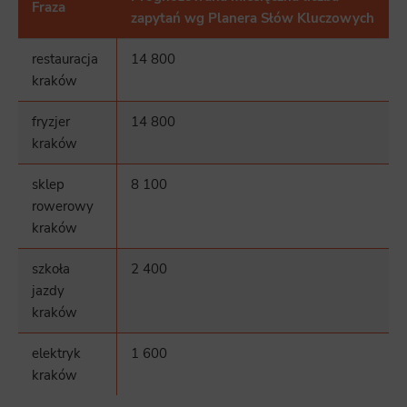
Fraza
zapytań wg Planera Słów Kluczowych
restauracja
14 800
kraków
fryzjer
14 800
kraków
sklep
8 100
rowerowy
kraków
szkoła
2 400
jazdy
kraków
elektryk
1 600
kraków