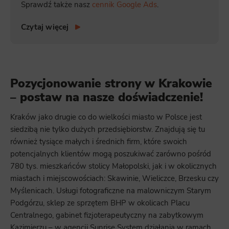
Sprawdź także nasz
cennik Google Ads
.
Functionality
This is data used to personalize your use of our website and to remember choices you make while using our website. For
Czytaj więcej
example, we may use functional cookies to remember your language preferences or to remember your login information,
making it easier for you to use the site.
Analytics
Scripts and data used to collect information to analyze site traffic and how users use the site, how they came to the
site, and to create aggregate demographic statistics about users. Analytical cookies and similar technologies allow us
Pozycjonowanie strony w Krakowie
to measure the effectiveness of actions taken and content presented.
– postaw na nasze doświadczenie!
Marketing
Kraków jako drugie co do wielkości miasto w Polsce jest
Scope responsible for displaying personalized ads that may be of interest to the user based on browsing history and
habits and demographic criteria. Also, third-party files that, in conjunction with files installed while browsing other
siedzibą nie tylko dużych przedsiębiorstw. Znajdują się tu
websites, profile the user, providing him or her with the marketing, advertising and retargeting content deemed most
appropriate.
również tysiące małych i średnich firm, które swoich
potencjalnych klientów mogą poszukiwać zarówno pośród
780 tys. mieszkańców stolicy Małopolski, jak i w okolicznych
miastach i miejscowościach: Skawinie, Wieliczce, Brzesku czy
Myślenicach. Usługi fotograficzne na malowniczym Starym
Podgórzu, sklep ze sprzętem BHP w okolicach Placu
Centralnego, gabinet fizjoterapeutyczny na zabytkowym
Kazimierzu – w agencji Sunrise System działania w ramach