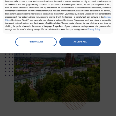
In order to offer access to a secure, functional and attractive service, we use identifiers sent by your device and may store
or read small text files (e.g. cookies) contained on your device. Based on your consent, we will process personal data,
such as unique identifiers, information sent by end devices for personalization of advertisements and content, statistical
demographic information for traffic measurement, we will also analyze the usefulness of certain solutions of the service,
their performance in order to improve user satisfaction - hereinafter: your Data. By clicking "Accept all" you consent to the
processing of your data in a broad way, including sharing it with third parties - a list of which can be found in the
Privacy
Policy
. By clicking "Modify" you can make your choice of settings. By clicking "Necessary only," you refuse to consent to
the use of optional settings and the transfer of additional data. You can make changes to your choices at any time by
clicking the padlock button in the corner of the page. Regardless of your preference settings on our site, you can also
manage your browser`s privacy settings. For more information about data processing, see our
Privacy Policy
.
Manage
preferences
PERSONALIZE
ACCEPT ALL
Select the consents of your choice
Necessary
Necessary scripts and data stored on the end device contribute to the security and usability of the website by enabling
secure access to basic functions such as site navigation and access to specific areas of the website. The website
cannot be properly displayed without this group.
Functionality
This is data used to personalize your use of our website and to remember choices you make while using our website. For
example, we may use functional cookies to remember your language preferences or to remember your login information,
making it easier for you to use the site.
Analytics
Scripts and data used to collect information to analyze site traffic and how users use the site, how they came to the
site, and to create aggregate demographic statistics about users. Analytical cookies and similar technologies allow us