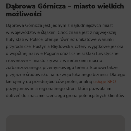
to measure the effectiveness of actions taken and content presented.
Dąbrowa Górnicza – miasto wielkich
możliwości
Marketing
Scope responsible for displaying personalized ads that may be of interest to the user based on browsing history and
Dąbrowa Górnicza jest jednym z najludniejszych miast
habits and demographic criteria. Also, third-party files that, in conjunction with files installed while browsing other
websites, profile the user, providing him or her with the marketing, advertising and retargeting content deemed most
w województwie śląskim. Choć znana jest z największej
appropriate.
huty stali w Polsce, oferuje również unikatowe warunki
przyrodnicze. Pustynia Błędowska, cztery wyjątkowe jeziora
o wspólnej nazwie Pogoria oraz liczne szklaki turystyczne
i rowerowe – miasto zrywa z wizerunkiem mocno
zurbanizowanego, przemysłowego terenu. Stanowi także
przyjazne środowisko na rozwoju lokalnego biznesu. Dlatego
kierujemy do przedsiębiorców profesjonalną
usługę SEO
pozycjonowania regionalnego stron, która pozwala im
dotrzeć do znacznie szerszego grona potencjalnych klientów.