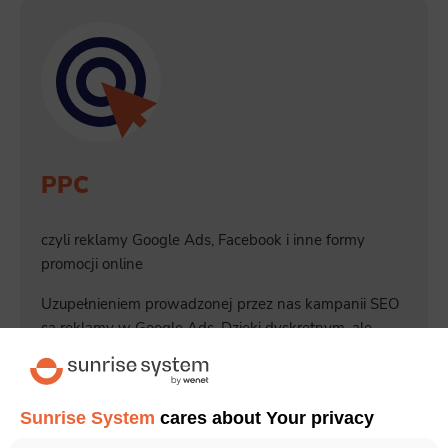
PPC
czyli reklamy Google Ads, Facebook i inne formy
promocji online
Uzupełnieniem prowadzonej przez nas kampanii SEO
są reklamy w Google Ads. Dzięki dyskretnym, ale
skutecznym sponsorowanym treściom zwiększamy
ruch na Twojej stronie. Sprawdź także nasz
cennik
Google Ads
.
Sunrise System
cares about Your privacy
Czytaj więcej