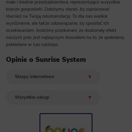
małe i średnie przedsiębiorstwa, reprezentujące wszystkie
branże gospodarki. Dołożymy starań, by zapracować
również na Twoją rekomendację. To dla nas wielkie
wyróżnienie, ale także zobowiązanie, by sprostać ich
oczekiwaniom. Jesteśmy przekonani, że doskonały efekt
naszych prac jest najlepszym dowodem na to, że spełniamy
pokładane w nas nadzieje.
Opinie o Sunrise System
Sklepy internetowe
Wszystkie branże
Wszystkie usługi
Architektura i budownictwo
PPC
Edukacja i usługi
SEM+
Handel i dystrybucja