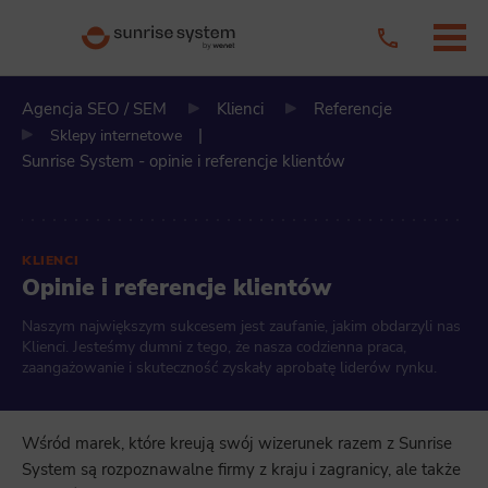
Agencja SEO / SEM
Klienci
Referencje
Sklepy internetowe
|
Sunrise System - opinie i referencje klientów
KLIENCI
Opinie i referencje klientów
Naszym największym sukcesem jest zaufanie, jakim obdarzyli nas
Klienci. Jesteśmy dumni z tego, że nasza codzienna praca,
zaangażowanie i skuteczność zyskały aprobatę liderów rynku.
Wśród marek, które kreują swój wizerunek razem z Sunrise
System są rozpoznawalne firmy z kraju i zagranicy, ale także