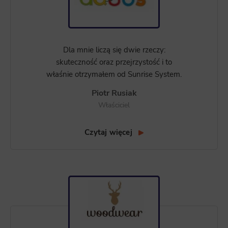
SEO
Hotele, wypoczynek i rekreacja
Meble i wyposażenie wnętrz
Odzież
Dla mnie liczą się dwie rzeczy:
skuteczność oraz przejrzystość i to
Oprogramowanie i elektronika
właśnie otrzymałem od Sunrise System.
Poligrafia i reklama
Piotr Rusiak
Produkcja, energetyka
Właściciel
Usługi prawne, finansowe, doradcze i
Czytaj więcej
szkoleniowe
Zdrowie i uroda