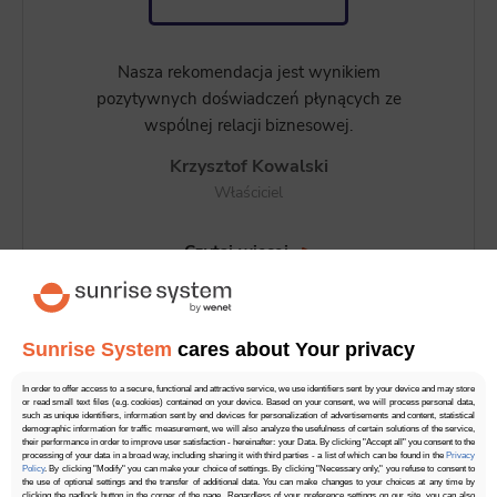
Nasza rekomendacja jest wynikiem
pozytywnych doświadczeń płynących ze
wspólnej relacji biznesowej.
Krzysztof Kowalski
Właściciel
Czytaj więcej
Sunrise System
cares about Your privacy
In order to offer access to a secure, functional and attractive service, we use identifiers sent by your device and may store
or read small text files (e.g. cookies) contained on your device. Based on your consent, we will process personal data,
such as unique identifiers, information sent by end devices for personalization of advertisements and content, statistical
demographic information for traffic measurement, we will also analyze the usefulness of certain solutions of the service,
their performance in order to improve user satisfaction - hereinafter: your Data. By clicking "Accept all" you consent to the
processing of your data in a broad way, including sharing it with third parties - a list of which can be found in the
Privacy
Policy
. By clicking "Modify" you can make your choice of settings. By clicking "Necessary only," you refuse to consent to
the use of optional settings and the transfer of additional data. You can make changes to your choices at any time by
clicking the padlock button in the corner of the page. Regardless of your preference settings on our site, you can also