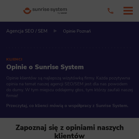
Agencja SEO / SEM
Opinie Poznań
KLIENCI
Opinie o Sunrise System
Opinie klientów są najlepszą wizytówką firmy. Każda pozytywna
opinia na temat naszej agencji SEO/SEM jest dla nas powodem
do dumy. W tym miejscu oddajemy głos, tym którzy zaufali naszej
firmie!
Przeczytaj, co klienci mówią o współpracy z Sunrise System.
Zapoznaj się z opiniami naszych
klientów