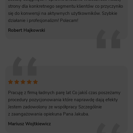
Marketing
strony dla konkretnego segmentu klientów co przyczyniło
Scope responsible for displaying personalized ads that may be of interest to the user based on browsing history and
się do konwersji na aktywnych użytkowników. Szybkie
habits and demographic criteria. Also, third-party files that, in conjunction with files installed while browsing other
websites, profile the user, providing him or her with the marketing, advertising and retargeting content deemed most
działanie i profesjonalizm! Polecam!
appropriate.
Robert Hajkowski
Pracuję z firmą ładnych parę lat Co jakiś czas poszeżamy
procedury pozycjonowania które naprawdę dają efekty
Jestem zadowolony ze współpracy Szczególnie
z zaangażowania opiekuna Pana Jakuba
.
Mariusz Wojtkiewicz