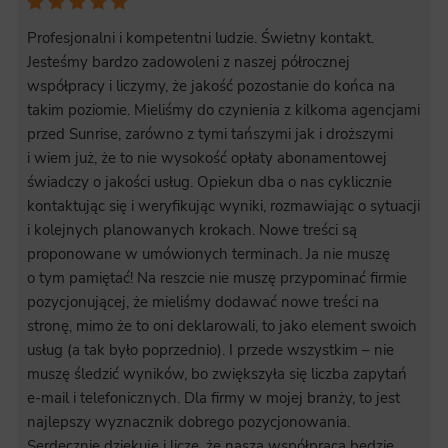
Profesjonalni i kompetentni ludzie. Świetny kontakt.
Jesteśmy bardzo zadowoleni z naszej półrocznej
współpracy i liczymy, że jakość pozostanie do końca na
takim poziomie. Mieliśmy do czynienia z kilkoma agencjami
przed Sunrise, zarówno z tymi tańszymi jak i droższymi
i wiem już, że to nie wysokość opłaty abonamentowej
świadczy o jakości usług. Opiekun dba o nas cyklicznie
kontaktując się i weryfikując wyniki, rozmawiając o sytuacji
i kolejnych planowanych krokach. Nowe treści są
proponowane w umówionych terminach. Ja nie muszę
o tym pamiętać! Na reszcie nie muszę przypominać firmie
pozycjonującej, że mieliśmy dodawać nowe treści na
stronę, mimo że to oni deklarowali, to jako element swoich
usług (a tak było poprzednio). I przede wszystkim – nie
muszę śledzić wyników, bo zwiększyła się liczba zapytań
e-mail i telefonicznych. Dla firmy w mojej branży, to jest
najlepszy wyznacznik dobrego pozycjonowania.
Serdecznie dziękuję i liczę, że nasza współpraca będzie