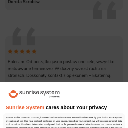
Dorota Skrobisz
Polecam. Od początku jasno postawione cele, wszystko
realizowane terminowo. Widoczny wzrost ruchu na
stronach. Doskonały kontakt z opiekunem – Ekateriną.
Wojciech Korszla
Sunrise System
cares about Your privacy
In order to offer access to a secure, functional and attractive service, we use identifiers sent by your device and may store
or read small text files (e.g. cookies) contained on your device. Based on your consent, we will process personal data,
such as unique identifiers, information sent by end devices for personalization of advertisements and content, statistical
demographic information for traffic measurement, we will also analyze the usefulness of certain solutions of the service,