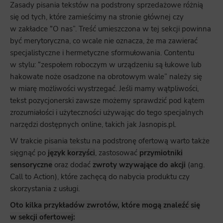
Zasady pisania tekstów na podstrony sprzedażowe różnią
się od tych, które zamieścimy na stronie głównej czy
w zakładce “O nas”. Treść umieszczona w tej sekcji powinna
być merytoryczna, co wcale nie oznacza, że ma zawierać
specjalistyczne i hermetyczne sformułowania. Contentu
w stylu: “zespołem roboczym w urządzeniu są łukowe lub
hakowate noże osadzone na obrotowym wale” należy się
w miarę możliwości wystrzegać. Jeśli mamy wątpliwości,
tekst pozycjonerski zawsze możemy sprawdzić pod kątem
zrozumiałości i użyteczności używając do tego specjalnych
narzędzi dostępnych online, takich jak Jasnopis.pl.
W trakcie pisania tekstu na podstronę ofertową warto także
sięgnąć po
język korzyści
, zastosować
przymiotniki
sensoryczne
oraz dodać
zwroty wzywające do akcji
(ang.
Call to Action), które zachęcą do nabycia produktu czy
skorzystania z usługi.
Oto kilka przykładów zwrotów, które mogą znaleźć się
w sekcji ofertowej: