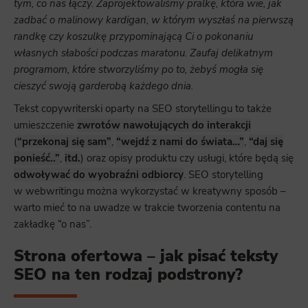
tym, co nas łączy. Zaprojektowaliśmy pralkę, która wie, jak
zadbać o malinowy kardigan, w którym wyszłaś na pierwszą
randkę czy koszulkę przypominającą Ci o pokonaniu
własnych słabości podczas maratonu. Zaufaj delikatnym
programom, które stworzyliśmy po to, żebyś mogła się
cieszyć swoją garderobą każdego dnia.
Tekst copywriterski oparty na SEO storytellingu to także
umieszczenie
zwrotów nawołujących do interakcji
(
“przekonaj się sam”
,
“wejdź z nami do świata…”
,
“daj się
ponieść..”
,
itd.
) oraz opisy produktu czy usługi, które będą się
odwoływać do wyobraźni odbiorcy
. SEO storytelling
w webwritingu można wykorzystać w kreatywny sposób –
warto mieć to na uwadze w trakcie tworzenia contentu na
zakładkę “o nas”.
Strona ofertowa – jak pisać teksty
SEO na ten rodzaj podstrony?