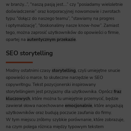
w branży…”, “naszą pasją jest….” czy “posiadamy wieloletnie
doświadczenie” oraz korporacyjnej nowomowie i zwrotach
typu: “dołącz do naszego teamu”, “stawiamy na progres
i optymalizację”, “doskonalimy nasze know-how”. Zamiast
tego, można zaprosić użytkowników do opowieści o firmie,
opartej na
autentycznym przekazie
.
SEO storytelling
Modny ostatnimi czasy
storytelling
, czyli umiejętne snucie
opowieści o marce, to skuteczne narzędzie w SEO
copywritngu. Tekst pozycjonerski inspirowany
storytellingiem jest przyjazny dla użytkownika. Oprócz
fraz
kluczowych
, które można tu umiejętnie przemycić, będzie
zawierał słowa nacechowane
emocjonalnie
, które angażują
użytkowników oraz budują poczucie zaufania do firmy.
W tym miejscu zróbmy szybkie porównanie, które zobrazuje,
na czym polega różnica między typowym tekstem