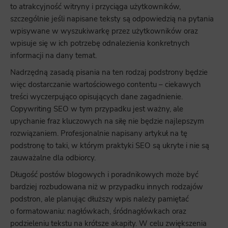
Marketing
to atrakcyjność witryny i przyciąga użytkowników,
szczególnie jeśli napisane teksty są odpowiedzią na pytania
Scope responsible for displaying personalized ads that may be of interest to the user based on browsing history and
habits and demographic criteria. Also, third-party files that, in conjunction with files installed while browsing other
websites, profile the user, providing him or her with the marketing, advertising and retargeting content deemed most
wpisywane w wyszukiwarkę przez użytkowników oraz
appropriate.
wpisuje się w ich potrzebę odnalezienia konkretnych
informacji na dany temat.
Nadrzędną zasadą pisania na ten rodzaj podstrony będzie
więc dostarczanie wartościowego contentu – ciekawych
treści wyczerpująco opisujących dane zagadnienie.
Copywriting SEO w tym przypadku jest ważny, ale
upychanie fraz kluczowych na siłę nie będzie najlepszym
rozwiązaniem. Profesjonalnie napisany artykuł na tę
podstronę to taki, w którym praktyki SEO są ukryte i nie są
zauważalne dla odbiorcy.
Długość postów blogowych i poradnikowych może być
bardziej rozbudowana niż w przypadku innych rodzajów
podstron, ale planując dłuższy wpis należy pamiętać
o formatowaniu: nagłówkach, śródnagłówkach oraz
podzieleniu tekstu na krótsze akapity. W celu zwiększenia