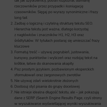
tak jak użytkownicy, potrafi rozpoznać odmianę
rzeczowników przez przypadki i koniugację
czasowników. Sięgaj po wyrazy synonimiczne i frazy
long tail
Zadbaj o logiczną i czytelną strukturę tekstu SEO.
Hierarchia tekstu jest ważna, dlatego korzystaj
z nagłówków i znaczników H1, H2, H3 oraz
śródtytułów. W tytułach postaraj się umieszczać frazy
kluczowe
Formatuj treść – używaj pogrubień, justowania,
kursywy, punktorów i wyliczeń oraz rozbijaj tekst na
krótkie, łatwe do skanowania akapity
Pisz prostym językiem, pozbawionym eksperckich
sformułowań oraz żargonowych zwrotów
Nie używaj zdań wielokrotnie złożonych
Dostosuj styl pisania do grupy docelowej
Nie istnieje idealna długość tekstu, ale – jak pokazują
dane z SERP (Search Engine Results Page, czyli strony
w wyszukiwarce wyświetlającej wyniki wyszukiwania