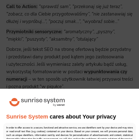
Call to Action:
“sprawdź sam”, “przekonaj się już teraz”,
“zobacz, co dla Ciebie przygotowaliśmy”, “nie zastanawiaj się
dłużej i wypróbuj…”, “poczuj smak…”, “wyobraź sobie…”
Przymiotniki sensoryczne:
“aromatyczny”, „pyszny”,
“miękki”, “puszysty”, “aksamitny”, “otulający”
Dobrze, jeśli tekst SEO na stronę ofertową będzie przydatny
i przedstawi dany produkt pod kątem jego zastosowania
i użyteczności. Jeśli wymieniasz zalety artykułu bądź usług,
wykorzystaj formatowanie w postaci
wypunktowania czy
numeracji
– w ten sposób użytkownik łatwiej przyswoi treści
i pozna produkt “w pigułce”.
Jak pisać teksty na bloga firmowego
i do poradnika?
Sunrise System
cares about Your privacy
In order to offer access to a secure, functional and attractive service, we use identifiers sent by your device and may store
or read small text files (e.g. cookies) contained on your device. Based on your consent, we will process personal data,
such as unique identifiers, information sent by end devices for personalization of advertisements and content, statistical
demographic information for traffic measurement, we will also analyze the usefulness of certain solutions of the service,