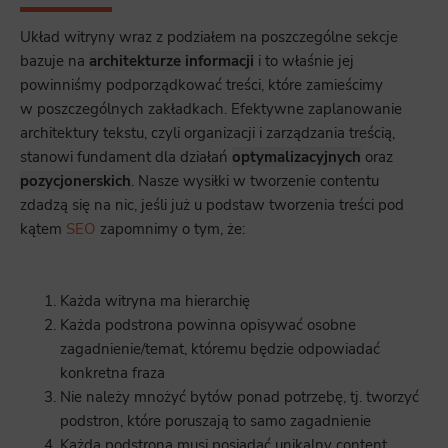
Układ witryny wraz z podziałem na poszczególne sekcje
bazuje na
architekturze informacji
i to właśnie jej
powinniśmy podporządkować treści, które zamieścimy
w poszczególnych zakładkach. Efektywne zaplanowanie
architektury tekstu, czyli organizacji i zarządzania treścią,
stanowi fundament dla działań
optymalizacyjnych
oraz
pozycjonerskich
. Nasze wysiłki w tworzenie contentu
zdadzą się na nic, jeśli już u podstaw tworzenia treści pod
kątem
SEO
zapomnimy o tym, że:
Każda witryna ma hierarchię
Każda podstrona powinna opisywać osobne
zagadnienie/temat, któremu będzie odpowiadać
konkretna fraza
Nie należy mnożyć bytów ponad potrzebę, tj. tworzyć
podstron, które poruszają to samo zagadnienie
Każda podstrona musi posiadać unikalny content