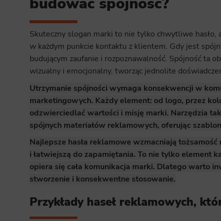
budować spójność?
Analyt
Scripts and
Skuteczny slogan marki to nie tylko chwytliwe hasło, 
create agg
effectivene
w każdym punkcie kontaktu z klientem. Gdy jest spójny
budującym zaufanie i rozpoznawalność. Spójność ta obe
Marke
wizualny i emocjonalny, tworząc jednolite doświadczen
Scope respo
Utrzymanie spójności wymaga konsekwencji w komuni
demographic 
providing h
marketingowych. Każdy element: od logo, przez kol
odzwierciedlać wartości i misję marki. Narzędzia t
spójnych materiałów reklamowych, oferując szablony
Najlepsze hasła reklamowe wzmacniają tożsamość ma
i łatwiejszą do zapamiętania. To nie tylko element
opiera się cała komunikacja marki. Dlatego warto i
stworzenie i konsekwentne stosowanie.
Przykłady haseł reklamowych, któ