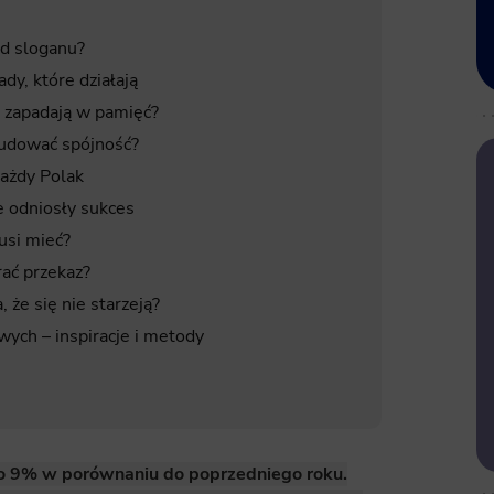
od sloganu?
dy, które działają
i zapadają w pamięć?
budować spójność?
każdy Polak
e odniosły sukces
usi mieć?
ać przekaz?
że się nie starzeją?
ych – inspiracje i metody
 o 9% w porównaniu do poprzedniego roku.