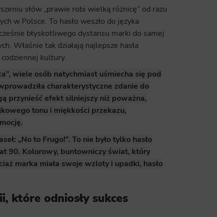
szeniu słów „prawie robi wielką różnicę” od razu
wych w Polsce. To hasło weszło do języka
cześnie błyskotliwego dystansu marki do samej
ch. Właśnie tak działają najlepsze hasła
 codziennej kultury.
rka”, wiele osób natychmiast uśmiecha się pod
 wprowadziła charakterystyczne zdanie do
ą przynieść efekt silniejszy niż poważna,
ajkowego tonu i miękkości przekazu,
emocję.
seł: „No to Frugo!”. To nie było tylko hasło
lat 90. Kolorowy, buntowniczy świat, który
iaż marka miała swoje wzloty i upadki, hasło
, które odniosły sukces