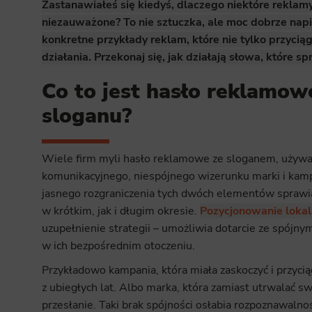
Zastanawiałeś się kiedyś, dlaczego niektóre reklamy
niezauważone? To nie sztuczka, ale moc dobrze napi
konkretne przykłady reklam, które nie tylko przycią
działania. Przekonaj się, jak działają słowa, które s
Co to jest hasło reklamowe
sloganu?
Wiele firm myli hasło reklamowe ze sloganem, używaj
komunikacyjnego, niespójnego wizerunku marki i kampan
jasnego rozgraniczenia tych dwóch elementów sprawia,
w krótkim, jak i długim okresie.
Pozycjonowanie loka
uzupełnienie strategii – umożliwia dotarcie ze spój
w ich bezpośrednim otoczeniu.
Przykładowo kampania, która miała zaskoczyć i przyci
z ubiegłych lat. Albo marka, która zamiast utrwalać s
przesłanie. Taki brak spójności osłabia rozpoznawalnoś