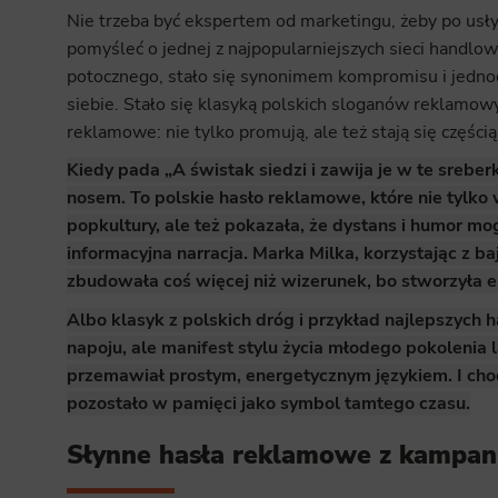
Nie trzeba być ekspertem od marketingu, żeby po usły
pomyśleć o jednej z najpopularniejszych sieci handlo
potocznego, stało się synonimem kompromisu i jedno
siebie. Stało się klasyką polskich sloganów reklamowy
reklamowe: nie tylko promują, ale też stają się częścią
Kiedy pada „A świstak siedzi i zawija je w te srebe
nosem. To polskie hasło reklamowe, które nie tylko
popkultury, ale też pokazała, że dystans i humor mog
informacyjna narracja. Marka Milka, korzystając z b
zbudowała coś więcej niż wizerunek, bo stworzyła 
Albo klasyk z polskich dróg i przykład najlepszych ha
napoju, ale manifest stylu życia młodego pokolenia 
przemawiał prostym, energetycznym językiem. I choc
pozostało w pamięci jako symbol tamtego czasu.
Słynne hasła reklamowe z kampanii