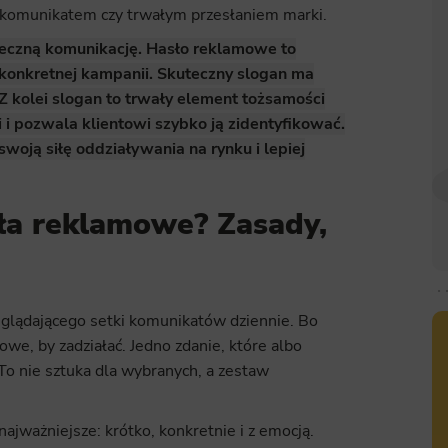
 komunikatem czy trwałym przesłaniem marki.
teczną komunikację. Hasło reklamowe to
onkretnej kampanii. Skuteczny slogan ma
 Z kolei slogan to trwały element tożsamości
i i pozwala klientowi szybko ją zidentyfikować.
woją siłę oddziaływania na rynku i lepiej
sła reklamowe? Zasady,
eglądającego setki komunikatów dziennie. Bo
we, by zadziałać. Jedno zdanie, które albo
To nie sztuka dla wybranych, a zestaw
ajważniejsze: krótko, konkretnie i z emocją.