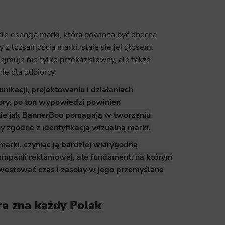
ics
 data used to collect information to analyze site traffic and how users use the site, how they came to the 
ale esencja marki, która powinna być obecna
regate demographic statistics about users. Analytical cookies and similar technologies allow us to 
ss of actions taken and content presented.
 z tożsamością marki, staje się jej głosem,
jmuje nie tylko przekaz słowny, ale także
ting
ie dla odbiorcy.
nsible for displaying personalized ads that may be of interest to the user based on browsing history an
kacji, projektowaniu i działaniach
criteria. Also, third-party files that, in conjunction with files installed while browsing other websites, profi
im or her with the marketing, advertising and retargeting content deemed most appropriate.
ory, po ton wypowiedzi powinien
akie jak BannerBoo pomagają w tworzeniu
 zgodne z identyfikacją wizualną marki.
rki, czyniąc ją bardziej wiarygodną
 kampanii reklamowej, ale fundament, na którym
nwestować czas i zasoby w jego przemyślane
re zna każdy Polak