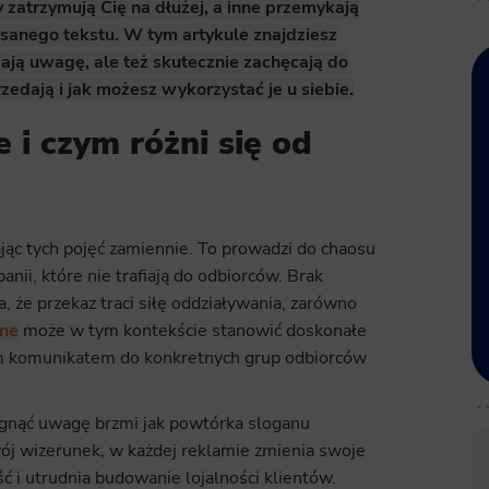
 zatrzymują Cię na dłużej, a inne przemykają
sanego tekstu. W tym artykule znajdziesz
gają uwagę, ale też skutecznie zachęcają do
przedają i jak możesz wykorzystać je u siebie.
 i czym różni się od
ąc tych pojęć zamiennie. To prowadzi do chaosu
ii, które nie trafiają do odbiorców. Brak
 że przekaz traci siłę oddziaływania, zarówno
lne
może w tym kontekście stanowić doskonałe
nym komunikatem do konkretnych grup odbiorców
ągnąć uwagę brzmi jak powtórka sloganu
wój wizerunek, w każdej reklamie zmienia swoje
ć i utrudnia budowanie lojalności klientów.