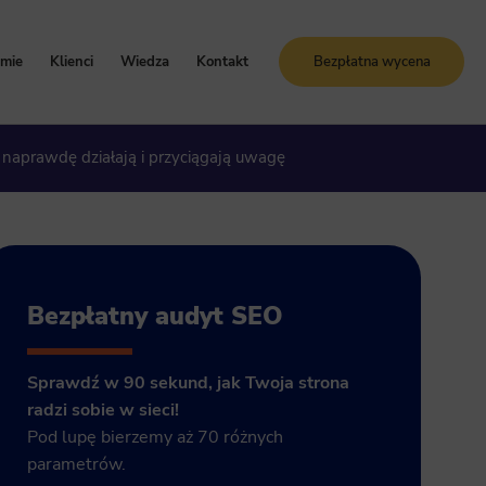
rmie
Klienci
Wiedza
Kontakt
Bezpłatna wycena
oznaj Sunrise System
Case study
Blog
 naprawdę działają i przyciągają uwagę
artości i zasady
Referencje
Słownik SEO
ogle Ads
storia firmy
Bezpłatne kursy online
grody i certyfikaty
ja GA4
Bezpłatny audyt SEO
Sprawdź w 90 sekund, jak Twoja strona
radzi sobie w sieci!
Pod lupę bierzemy aż 70 różnych
parametrów.