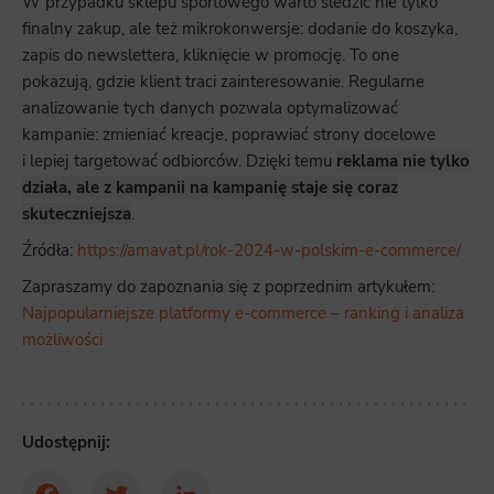
W przypadku sklepu sportowego warto śledzić nie tylko
Marketing
finalny zakup, ale też mikrokonwersje: dodanie do koszyka,
Scope responsible for displaying personalized ads that may be of interest to the user based on browsing history and
zapis do newslettera, kliknięcie w promocję. To one
habits and demographic criteria. Also, third-party files that, in conjunction with files installed while browsing other
websites, profile the user, providing him or her with the marketing, advertising and retargeting content deemed most
appropriate.
pokazują, gdzie klient traci zainteresowanie. Regularne
analizowanie tych danych pozwala optymalizować
kampanie: zmieniać kreacje, poprawiać strony docelowe
i lepiej targetować odbiorców. Dzięki temu
reklama nie tylko
działa, ale z kampanii na kampanię staje się coraz
skuteczniejsza
.
Źródła:
https://amavat.pl/rok-2024-w-polskim-e-commerce/
Zapraszamy do zapoznania się z poprzednim artykułem:
Najpopularniejsze platformy e-commerce – ranking i analiza
możliwości
Udostępnij: