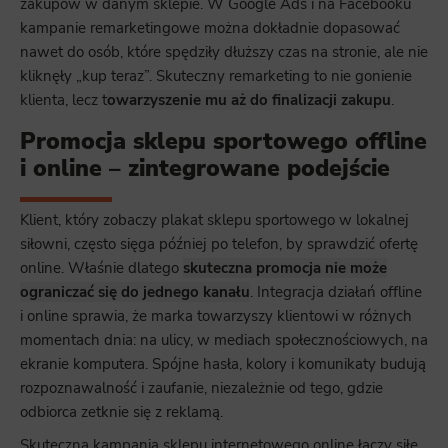
zakupów w danym sklepie. W Google Ads i na Facebooku
kampanie remarketingowe można dokładnie dopasować
nawet do osób, które spędziły dłuższy czas na stronie, ale nie
kliknęły „kup teraz”. Skuteczny remarketing to nie gonienie
klienta, lecz t
owarzyszenie mu aż do finalizacji zakupu
.
Promocja sklepu sportowego offline
i online – zintegrowane podejście
Klient, który zobaczy plakat sklepu sportowego w lokalnej
siłowni, często sięga później po telefon, by sprawdzić ofertę
online. Właśnie dlatego
skuteczna promocja nie może
ograniczać się do jednego kanału
. Integracja działań offline
i online sprawia, że marka towarzyszy klientowi w różnych
momentach dnia: na ulicy, w mediach społecznościowych, na
ekranie komputera. Spójne hasła, kolory i komunikaty budują
rozpoznawalność i zaufanie, niezależnie od tego, gdzie
odbiorca zetknie się z reklamą.
Skuteczna kampania sklepu internetowego online łączy siłę