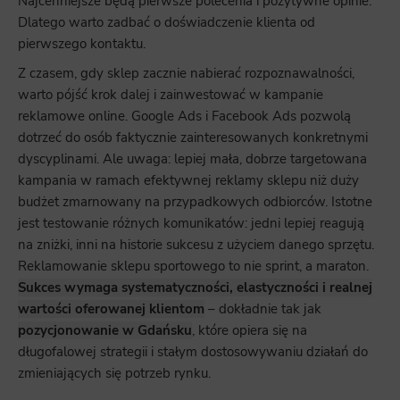
Najcenniejsze będą pierwsze polecenia i pozytywne opinie.
Dlatego warto zadbać o doświadczenie klienta od
pierwszego kontaktu.
Z czasem, gdy sklep zacznie nabierać rozpoznawalności,
warto pójść krok dalej i zainwestować w kampanie
reklamowe online. Google Ads i Facebook Ads pozwolą
dotrzeć do osób faktycznie zainteresowanych konkretnymi
dyscyplinami. Ale uwaga: lepiej mała, dobrze targetowana
kampania w ramach efektywnej reklamy sklepu niż duży
budżet zmarnowany na przypadkowych odbiorców. Istotne
jest testowanie różnych komunikatów: jedni lepiej reagują
na zniżki, inni na historie sukcesu z użyciem danego sprzętu.
Reklamowanie sklepu sportowego to nie sprint, a maraton.
Sukces wymaga systematyczności, elastyczności i realnej
wartości oferowanej klientom
– dokładnie tak jak
pozycjonowanie w Gdańsku
, które opiera się na
długofalowej strategii i stałym dostosowywaniu działań do
zmieniających się potrzeb rynku.