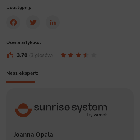
Marketing
Udostępnij:
Scope responsible for displaying personalized ads that may be of interest to the user based on browsing history and
habits and demographic criteria. Also, third-party files that, in conjunction with files installed while browsing other
websites, profile the user, providing him or her with the marketing, advertising and retargeting content deemed most
appropriate.
Facebook
Twitter
LinkedIn
Ocena artykułu:
3.70
3 głosów
Nasz ekspert:
Joanna Opala