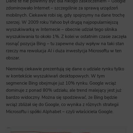
Dane te nie powinny być dla nikogo zaskoczeniem – Google
zdominowało Internet – szczególnie za sprawą urządzeń
mobilnych. Ciekawie robi się, gdy spojrzymy na dane trochę
szerzej. W 2009 roku Yahoo był drugą najpopularniejszą
wyszukiwarką w Internecie – obecnie udział tego silnika
wyszukiwania to około 1%. Z kolei w ostatnim czasie zaczęła
rosnąć pozycja Bing – tu zapewne duży wpływ na taki stan
rzeczy ma rewolucja AI i duża inwestycja Microsoftu w ten
obszar.
Niemniej ciekawie prezentują się dane o udziale rynku tylko
w kontekście wyszukiwań desktopowych. W tym
segmencie Bing obejmuje już 10% rynku. Google wciąż
dominuje z ponad 80% udziału, ale trend malejący jest już
bardzo widoczny. Można się spodziewać, że Bing będzie
wciąż zbliżał się do Google, co wynika z różnych strategii
Microsoftu i spółki Alphabet – czyli właściciela Google.