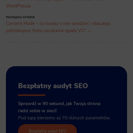
WordPressa
Następny artykuł
Consent Mode – co musisz o nim wiedzieć i dlaczego
potrzebujesz trybu uzyskania zgody V2? →
Bezpłatny audyt SEO
Sprawdź w 90 sekund, jak Twoja strona
radzi sobie w sieci!
Pod lupę bierzemy aż 70 różnych parametrów.
Bezpłatny audyt SEO