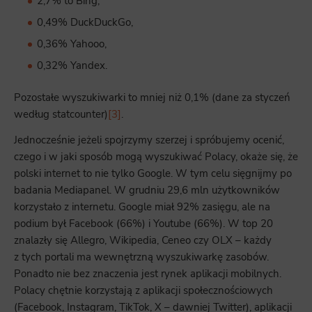
2,7% to Bing,
0,49% DuckDuckGo,
0,36% Yahooo,
0,32% Yandex.
Pozostałe wyszukiwarki to mniej niż 0,1% (dane za styczeń
według statcounter)
[3]
.
Jednocześnie jeżeli spojrzymy szerzej i spróbujemy ocenić,
czego i w jaki sposób mogą wyszukiwać Polacy, okaże się, że
polski internet to nie tylko Google. W tym celu sięgnijmy po
badania Mediapanel. W grudniu 29,6 mln użytkowników
korzystało z internetu. Google miał 92% zasięgu, ale na
podium był Facebook (66%) i Youtube (66%). W top 20
znalazły się Allegro, Wikipedia, Ceneo czy OLX – każdy
z tych portali ma wewnętrzną wyszukiwarkę zasobów.
Ponadto nie bez znaczenia jest rynek aplikacji mobilnych.
Polacy chętnie korzystają z aplikacji społecznościowych
(Facebook, Instagram, TikTok, X – dawniej Twitter), aplikacji