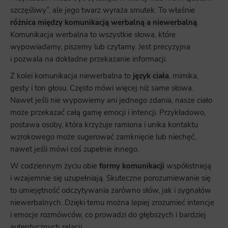
szczęśliwy”, ale jego twarz wyraża smutek. To właśnie
różnica między komunikacją werbalną a niewerbalną
.
Komunikacja werbalna to wszystkie słowa, które
wypowiadamy, piszemy lub czytamy. Jest precyzyjna
i pozwala na dokładne przekazanie informacji.
Z kolei komunikacja niewerbalna to
język ciała
, mimika,
gesty i ton głosu. Często mówi więcej niż same słowa.
Nawet jeśli nie wypowiemy ani jednego zdania, nasze ciało
może przekazać całą gamę emocji i intencji. Przykładowo,
postawa osoby, która krzyżuje ramiona i unika kontaktu
wzrokowego może sugerować zamknięcie lub niechęć,
nawet jeśli mówi coś zupełnie innego.
W codziennym życiu obie
formy komunikacji
współistnieją
i wzajemnie się uzupełniają. Skuteczne porozumiewanie się
to umiejętność odczytywania zarówno słów, jak i sygnałów
niewerbalnych. Dzięki temu można lepiej zrozumieć intencje
i emocje rozmówców, co prowadzi do głębszych i bardziej
autentycznych relacji.