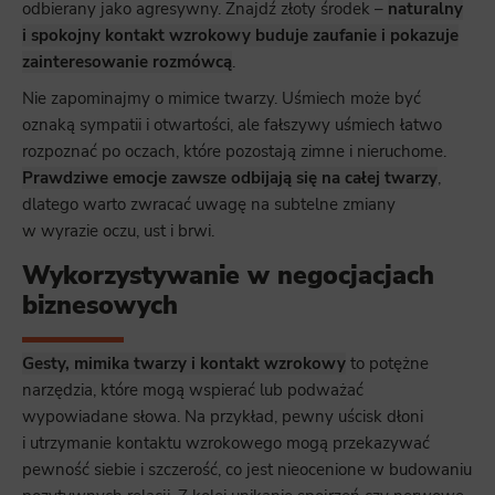
odbierany jako agresywny. Znajdź złoty środek –
naturalny
Marketing
i spokojny kontakt wzrokowy buduje zaufanie i pokazuje
Scope responsible for displaying personalized ads that may be of interest to the user based on browsing history and
habits and demographic criteria. Also, third-party files that, in conjunction with files installed while browsing other
zainteresowanie rozmówcą
.
websites, profile the user, providing him or her with the marketing, advertising and retargeting content deemed most
appropriate.
Nie zapominajmy o mimice twarzy. Uśmiech może być
oznaką sympatii i otwartości, ale fałszywy uśmiech łatwo
rozpoznać po oczach, które pozostają zimne i nieruchome.
Prawdziwe emocje zawsze odbijają się na całej twarzy
,
dlatego warto zwracać uwagę na subtelne zmiany
w wyrazie oczu, ust i brwi.
Wykorzystywanie w negocjacjach
biznesowych
Gesty, mimika twarzy i kontakt wzrokowy
to potężne
narzędzia, które mogą wspierać lub podważać
wypowiadane słowa. Na przykład, pewny uścisk dłoni
i utrzymanie kontaktu wzrokowego mogą przekazywać
pewność siebie i szczerość, co jest nieocenione w budowaniu