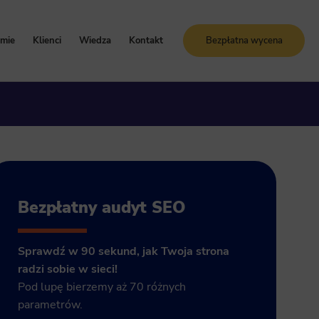
rmie
Klienci
Wiedza
Kontakt
Bezpłatna wycena
oznaj Sunrise System
Case study
Blog
artości i zasady
Referencje
Słownik SEO
ogle Ads
storia firmy
Bezpłatne kursy online
grody i certyfikaty
ja GA4
Bezpłatny audyt SEO
Sprawdź w 90 sekund, jak Twoja strona
radzi sobie w sieci!
Pod lupę bierzemy aż 70 różnych
parametrów.