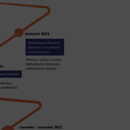
ics
 data used to collect information to analyze site traffic and how users use the site, how they came to the 
regate demographic statistics about users. Analytical cookies and similar technologies allow us to 
ss of actions taken and content presented.
ting
nsible for displaying personalized ads that may be of interest to the user based on browsing history an
criteria. Also, third-party files that, in conjunction with files installed while browsing other websites, profi
im or her with the marketing, advertising and retargeting content deemed most appropriate.