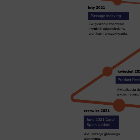
Analyt
Scripts and
create agg
effectivene
Marke
Scope respo
demographic 
providing h