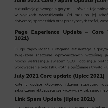
June 2021 Core / Spam Update (czer
Aktualizacja głównego algorytmu – równie tajemnic
w wynikach wyszukiwania. Od razu po jej zakończ
dotyczącej spamerskich oraz przesyconych treści, wzna
Page Experience Update – Core W
2021)
Długo zapowiadana i oficjalna aktualizacja algor
zwiększyła znaczenie wprowadzanych wcześniej ja
Mocno wstrząsnęła światem SEO i odcisnęła piętno
wprowadzenie było kilkukrotnie opóźniane i trwało ki
July 2021 Core update (lipiec 2021)
Kolejny update głównego rdzenia algorytmu wys
zakończeniu aktualizacji czerwcowych – tak samo nieo
Link Spam Update (lipiec 2021)
Lipcowa aktualizacja walcząca ze spamerskimi linka