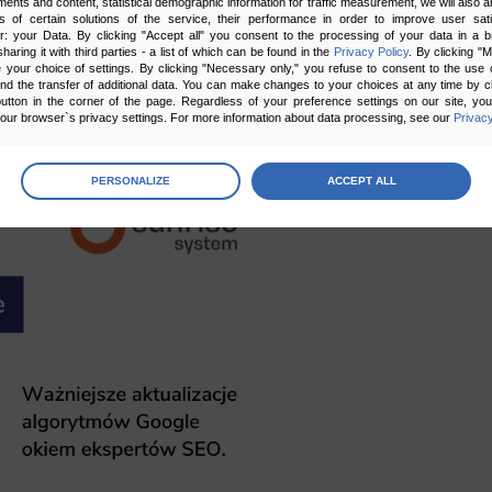
ments and content, statistical demographic information for traffic measurement, we will also a
s of certain solutions of the service, their performance in order to improve user sati
er: your Data. By clicking "Accept all" you consent to the processing of your data in a 
date
sharing it with third parties - a list of which can be found in the
Privacy Policy
. By clicking "
your choice of settings. By clicking "Necessary only," you refuse to consent to the use o
ów w Internecie. Google wyróżniać będzie treści
and the transfer of additional data. You can make changes to your choices at any time by cl
utton in the corner of the page. Regardless of your preference settings on our site, yo
j z dowodem testu, np. realnym zdjęciem) oraz
ur browser`s privacy settings. For more information about data processing, see our
Privacy
 użytkownikowi możliwość wyboru.
age
preferences
PERSONALIZE
ACCEPT ALL
 the consents of your choice
sary
cripts and data stored on the end device contribute to the security and usability of the website by ena
asic functions such as site navigation and access to specific areas of the website. The website cannot
ithout this group.
onality
ta used to personalize your use of our website and to remember choices you make while using our w
 may use functional cookies to remember your language preferences or to remember your login informatio
ou to use the site.