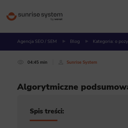
Agencja SEO / SEM
Blog
Kategoria: o poz
04:45 min
Sunrise System
Algorytmiczne podsumowa
Spis treści: