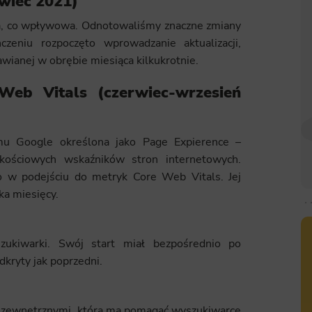
wiec 2021)
za, co wpływowa. Odnotowaliśmy znaczne zmiany
eniu rozpoczęto wprowadzanie aktualizacji,
wianej w obrębie miesiąca kilkukrotnie.
eb Vitals (czerwiec-wrzesień
ytmu Google określona jako Page Expierence –
kościowych wskaźników stron internetowych.
 w podejściu do metryk Core Web Vitals. Jej
lka miesięcy.
zukiwarki. Swój start miał bezpośrednio po
dkryty jak poprzedni.
mi zewnętrznymi, która ma pomagać wyszukiwarce