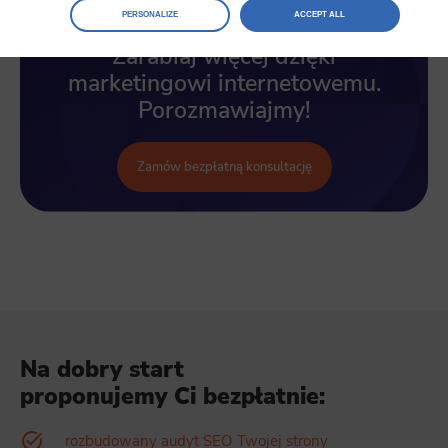
Manage
preferences
PERSONALIZE
ACCEPT ALL
Select the consents of your choice
Zarabiaj więcej dzięki
Necessary
marketingowi internetowemu.
Necessary scripts and data stored on the end device contribute to the security and usability of the website by enabling secur
Porozmawiajmy!
access to basic functions such as site navigation and access to specific areas of the website. The website cannot be properl
displayed without this group.
Functionality
Zamów bezpłatną konsultację
This is data used to personalize your use of our website and to remember choices you make while using our website. Fo
example, we may use functional cookies to remember your language preferences or to remember your login information
making it easier for you to use the site.
Analytics
Scripts and data used to collect information to analyze site traffic and how users use the site, how they came to the site, an
to create aggregate demographic statistics about users. Analytical cookies and similar technologies allow us to measure th
effectiveness of actions taken and content presented.
Marketing
Na dobry start
Scope responsible for displaying personalized ads that may be of interest to the user based on browsing history and habits an
proponujemy Ci bezpłatnie:
demographic criteria. Also, third-party files that, in conjunction with files installed while browsing other websites, profile th
user, providing him or her with the marketing, advertising and retargeting content deemed most appropriate.
rozbudowany audyt SEO Twojej strony