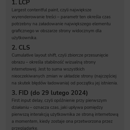
1. LCP
Largest contentful paint, czyli największe
wyrenderowanie treści – parametr ten określa czas
potrzebny na załadowanie największego elementu
graficznego w obszarze strony widocznym dla
użytkownika.
2. CLS
Cumulative layout shift, czyli zbiorcze przesunięcie
obrazu – określa stabilność wizualną strony
internetowej. Jest to suma wszystkich
nieoczekiwanych zmian w układzie strony (najczęściej
na skutek błędów ładowania) od początku jej istnienia.
3. FID (do 29 lutego 2024)
First input delay, czyli opóźnienie przy pierwszym
działaniu – oznacza czas, jaki upływa pomiędzy
pierwszą interakcją użytkownika ze stroną internetową
a momentem, kiedy zostaje ona przetworzona przez
przeglądarkę.