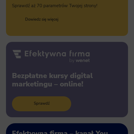
Sprawdź aż 70 parametrów Twojej strony!
Dowiedz się więcej
Bezpłatne kursy digital
marketingu – online!
Sprawdź
Efektywna firma – kanał You