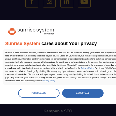
Ocena w Google
4.70
3600 głosów
Sunrise System
cares about Your privacy
In order to offer access to a secure, functional and attractive service, we use identifiers sent by your device and may store o
Oficjalni partnerzy
read small text files (e.g. cookies) contained on your device. Based on your consent, we will process personal data, such a
unique identifiers, information sent by end devices for personalization of advertisements and content, statistical demographi
information for traffic measurement, we will also analyze the usefulness of certain solutions of the service, their performance i
order to improve user satisfaction - hereinafter: your Data. By clicking "Accept all" you consent to the processing of your data i
a broad way, including sharing it with third parties - a list of which can be found in the
Privacy Policy
. By clicking "Modify" yo
can make your choice of settings. By clicking "Necessary only," you refuse to consent to the use of optional settings and th
transfer of additional data. You can make changes to your choices at any time by clicking the padlock button in the corner of th
page. Regardless of your preference settings on our site, you can also manage your browser`s privacy settings. For mor
information about data processing, see our
Privacy Policy
.
Manage
preferences
PERSONALIZE
ACCEPT ALL
Select the consents of your choice
Necessary
Kampanie SEO
Necessary scripts and data stored on the end device contribute to the security and usability of the website by enabling secur