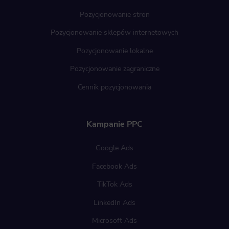
access to basic functions such as site navigation and access to specific areas of the website. The website cannot be properl
displayed without this group.
Pozycjonowanie stron
Functionality
Pozycjonowanie sklepów internetowych
This is data used to personalize your use of our website and to remember choices you make while using our website. Fo
Pozycjonowanie lokalne
example, we may use functional cookies to remember your language preferences or to remember your login information
making it easier for you to use the site.
Pozycjonowanie zagraniczne
Analytics
Cennik pozycjonowania
Scripts and data used to collect information to analyze site traffic and how users use the site, how they came to the site, an
to create aggregate demographic statistics about users. Analytical cookies and similar technologies allow us to measure th
effectiveness of actions taken and content presented.
Kampanie PPC
Marketing
Scope responsible for displaying personalized ads that may be of interest to the user based on browsing history and habits an
Google Ads
demographic criteria. Also, third-party files that, in conjunction with files installed while browsing other websites, profile th
user, providing him or her with the marketing, advertising and retargeting content deemed most appropriate.
Facebook Ads
TikTok Ads
LinkedIn Ads
Microsoft Ads