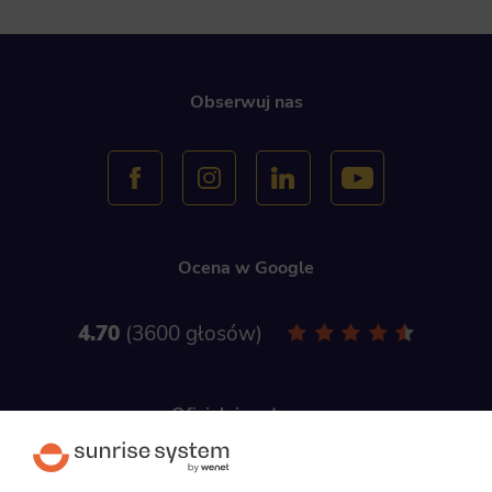
Obserwuj nas
Ocena w Google
4.70
3600 głosów
Oficjalni partnerzy