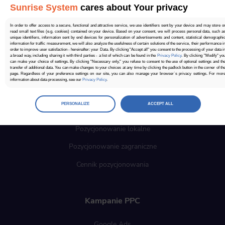
Sunrise System
cares about Your privacy
In order to offer access to a secure, functional and attractive service, we use identifiers sent by your device and may store o
read small text files (e.g. cookies) contained on your device. Based on your consent, we will process personal data, such a
unique identifiers, information sent by end devices for personalization of advertisements and content, statistical demographi
information for traffic measurement, we will also analyze the usefulness of certain solutions of the service, their performance i
order to improve user satisfaction - hereinafter: your Data. By clicking "Accept all" you consent to the processing of your data i
a broad way, including sharing it with third parties - a list of which can be found in the
Privacy Policy
. By clicking "Modify" yo
can make your choice of settings. By clicking "Necessary only," you refuse to consent to the use of optional settings and th
Kampanie SEO
transfer of additional data. You can make changes to your choices at any time by clicking the padlock button in the corner of th
page. Regardless of your preference settings on our site, you can also manage your browser`s privacy settings. For mor
information about data processing, see our
Privacy Policy
.
Pozycjonowanie stron
Manage
preferences
PERSONALIZE
ACCEPT ALL
Pozycjonowanie sklepów internetowych
Select the consents of your choice
Pozycjonowanie lokalne
Necessary
Pozycjonowanie zagraniczne
Necessary scripts and data stored on the end device contribute to the security and usability of the website by enabling secur
access to basic functions such as site navigation and access to specific areas of the website. The website cannot be properl
displayed without this group.
Cennik pozycjonowania
Functionality
This is data used to personalize your use of our website and to remember choices you make while using our website. Fo
Kampanie PPC
example, we may use functional cookies to remember your language preferences or to remember your login information
making it easier for you to use the site.
Google Ads
Analytics