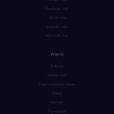
Scripts and data used to collect information to analyze site traffic and how users use the site, how they came to the site, an
Facebook Ads
to create aggregate demographic statistics about users. Analytical cookies and similar technologies allow us to measure th
effectiveness of actions taken and content presented.
TikTok Ads
Marketing
LinkedIn Ads
Scope responsible for displaying personalized ads that may be of interest to the user based on browsing history and habits an
demographic criteria. Also, third-party files that, in conjunction with files installed while browsing other websites, profile th
Microsoft Ads
user, providing him or her with the marketing, advertising and retargeting content deemed most appropriate.
Więcej
O firmie
WeNet Club
Odpowiedzialny biznes
Klienci
Kontakt
Prywatność