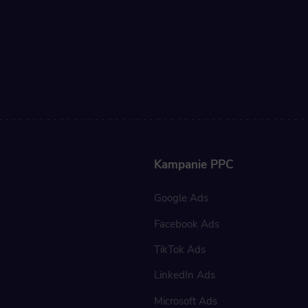
 data used to collect information to analyze site traffic and how users use the site, how they came to the 
regate demographic statistics about users. Analytical cookies and similar technologies allow us to 
ss of actions taken and content presented.
ting
nsible for displaying personalized ads that may be of interest to the user based on browsing history an
criteria. Also, third-party files that, in conjunction with files installed while browsing other websites, profi
im or her with the marketing, advertising and retargeting content deemed most appropriate.
Kampanie PPC
Google Ads
Facebook Ads
TikTok Ads
LinkedIn Ads
Microsoft Ads