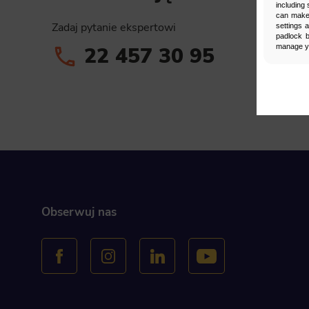
including 
can make 
Zadaj pytanie ekspertowi
settings 
padlock b
22 457 30 95
manage yo
Man
Select
Neces
Necessary s
access to b
displayed w
Obserwuj nas
Functi
This is da
example, we
easier for y
Analyt