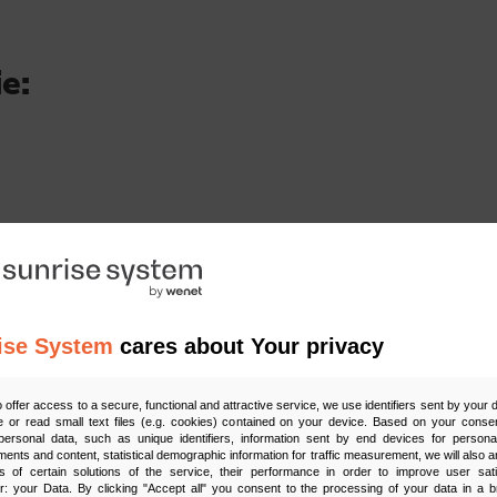
e:
ise System
cares about Your privacy
o offer access to a secure, functional and attractive service, we use identifiers sent by your
 or read small text files (e.g. cookies) contained on your device. Based on your consen
ersonal data, such as unique identifiers, information sent by end devices for personal
ments and content, statistical demographic information for traffic measurement, we will also a
s of certain solutions of the service, their performance in order to improve user sati
er: your Data. By clicking "Accept all" you consent to the processing of your data in a 