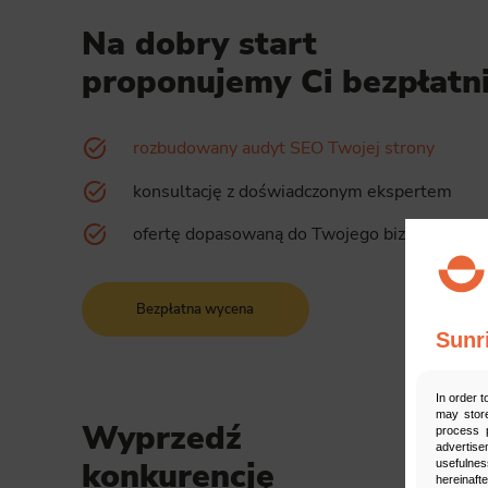
Na dobry start
proponujemy Ci bezpłatni
rozbudowany audyt SEO Twojej strony
konsultację z doświadczonym ekspertem
ofertę dopasowaną do Twojego biznesu
Bezpłatna wycena
Sunr
In order t
may store
Wyprzedź
process p
advertise
konkurencję
usefulnes
hereinaft