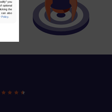
Modify" you
f optional
icking the
u can also
 Policy
.
bling secure
 be properly
ebsite. For
n, making it