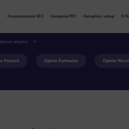
Pozycjonowanie SEO
Kampanie PPC
Narzędzia i usługi
O fi
Pozycjonowanie stron
Kampanie Google Ads
Bezpłatny Audyt SEO
P
ażenie wnętrz
...
Cennik pozycjonowania
Cennik Google Ads
Content marketing
W
Pozycjonowanie lokalne
Kampanie Facebook Ads
Kalkulator korzyści Go
Hi
ie Poznań
Opinie Katowice
Opinie Wro
Pozycjonowanie sklepów internetowych
Kampanie TikTok Ads
Program Partnerski
Na
Pozycjonowanie zagraniczne
Kampanie LinkedIn Ads
Wdrożenie i konfigurac
Pozycjonowanie marki
Kampanie Microsoft Ads
Usługi SEO
Zleć pozycjonowanie