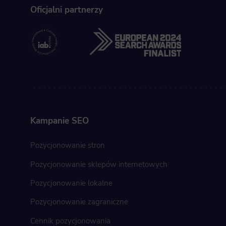
Scripts and
Oficjalni partnerzy
create agg
effectivene
Marke
Scope respo
demographic 
providing h
Kampanie SEO
Pozycjonowanie stron
Pozycjonowanie sklepów internetowych
Pozycjonowanie lokalne
Pozycjonowanie zagraniczne
Cennik pozycjonowania