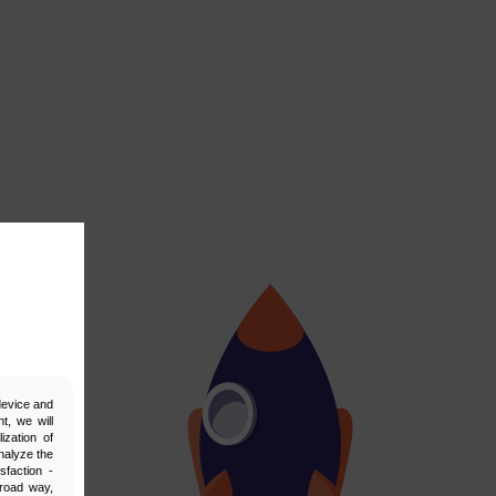
 device and
t, we will
ization of
nalyze the
sfaction -
broad way,