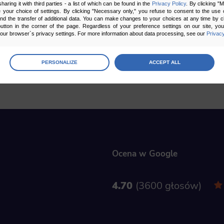
sharing it with third parties - a list of which can be found in the
Privacy Policy
. By clicking "
your choice of settings. By clicking "Necessary only," you refuse to consent to the use o
and the transfer of additional data. You can make changes to your choices at any time by cl
utton in the corner of the page. Regardless of your preference settings on our site, yo
ur browser`s privacy settings. For more information about data processing, see our
Privacy
age
preferences
PERSONALIZE
ACCEPT ALL
 the consents of your choice
sary
cripts and data stored on the end device contribute to the security and usability of the website by ena
asic functions such as site navigation and access to specific areas of the website. The website cannot
ithout this group.
Ocena w Google
onality
ta used to personalize your use of our website and to remember choices you make while using our w
 may use functional cookies to remember your language preferences or to remember your login informatio
4.70
3600 głosów
ou to use the site.
ics