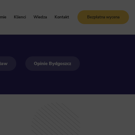
rmie
Klienci
Wiedza
Kontakt
Bezpłatna wycena
oznaj Sunrise System
Case study
Blog
artości i zasady
Referencje
Słownik SEO
ogle Ads
storia firmy
Bezpłatne kursy online
cław
Opinie Bydgoszcz
grody i certyfikaty
ja GA4