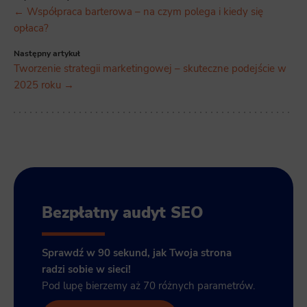
Marketing
← Współpraca barterowa – na czym polega i kiedy się
Scope responsible for displaying personalized ads that may be of interest to the user based on browsing history and
opłaca?
habits and demographic criteria. Also, third-party files that, in conjunction with files installed while browsing other
websites, profile the user, providing him or her with the marketing, advertising and retargeting content deemed most
appropriate.
Następny artykuł
Tworzenie strategii marketingowej – skuteczne podejście w
2025 roku →
Bezpłatny audyt SEO
Sprawdź w 90 sekund, jak Twoja strona
radzi sobie w sieci!
Pod lupę bierzemy aż 70 różnych parametrów.