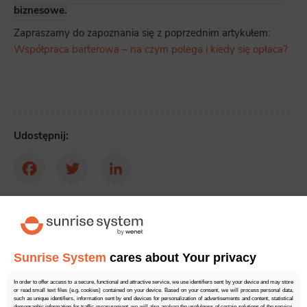
biznesowe.
Zapraszamy do zapoznania się z poprzednim artykułem:
Współpraca barterowa – na czym polega i kiedy się opłaca?
Udostępnij:
Facebook
Twitter
LinkedIn
Ocena artykułu:
3.70
3 głosów
Sunrise System
cares about Your privacy
Nasz ekspert:
In order to offer access to a secure, functional and attractive service, we use identifiers sent by your device and may store
or read small text files (e.g. cookies) contained on your device. Based on your consent, we will process personal data,
such as unique identifiers, information sent by end devices for personalization of advertisements and content, statistical
demographic information for traffic measurement, we will also analyze the usefulness of certain solutions of the service,