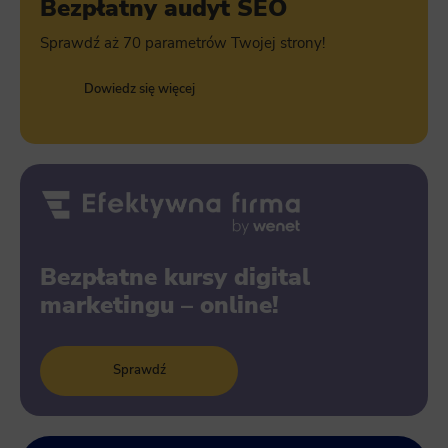
Bezpłatny audyt SEO
Sprawdź aż 70 parametrów Twojej strony!
Dowiedz się więcej
Bezpłatne kursy digital
marketingu – online!
Sprawdź