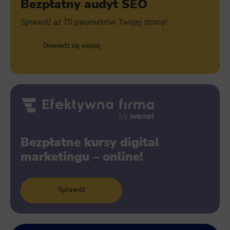
Bezpłatny audyt SEO
Sprawdź aż 70 parametrów Twojej strony!
Dowiedz się więcej
Bezpłatne kursy digital
marketingu – online!
Sprawdź