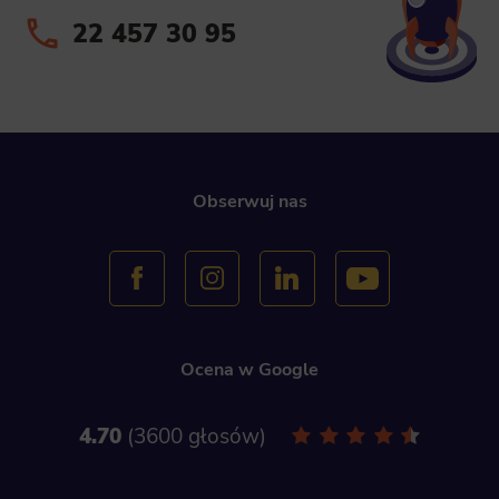
22 457 30 95
This is data used to personalize your use of our website and to remember choices you make while using our website. Fo
example, we may use functional cookies to remember your language preferences or to remember your login information
making it easier for you to use the site.
Analytics
Scripts and data used to collect information to analyze site traffic and how users use the site, how they came to the site, an
to create aggregate demographic statistics about users. Analytical cookies and similar technologies allow us to measure th
effectiveness of actions taken and content presented.
Obserwuj nas
Marketing
Scope responsible for displaying personalized ads that may be of interest to the user based on browsing history and habits an
demographic criteria. Also, third-party files that, in conjunction with files installed while browsing other websites, profile th
user, providing him or her with the marketing, advertising and retargeting content deemed most appropriate.
Ocena w Google
4.70
3600 głosów