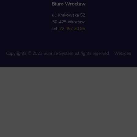
Biuro Wrocław
ul. Krakowska 52
50-425 Wrocław
tel:
22 457 30 95
Copyrights © 2023 Sunrise System all rights reserved
Webidea