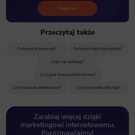
Analytics
Zapisz się
Scripts and data used to collect information to analyze site traffic and how users use the site, how they came to the site, an
to create aggregate demographic statistics about users. Analytical cookies and similar technologies allow us to measure th
effectiveness of actions taken and content presented.
Marketing
Przeczytaj także
Scope responsible for displaying personalized ads that may be of interest to the user based on browsing history and habits an
demographic criteria. Also, third-party files that, in conjunction with files installed while browsing other websites, profile th
user, providing him or her with the marketing, advertising and retargeting content deemed most appropriate.
Co to jest schema.org?
Co to jest meta description?
Czym są metatagi?
Co to jest domena internetowa?
Co to są dane strukturalne?
Co to jest meta title tag?
Zarabiaj więcej dzięki
marketingowi internetowemu.
Porozmawiajmy!