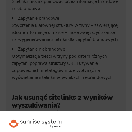
Sitelinks można planować przez informacje brandowe
i niebrandowe.
Zapytanie brandowe
Stworzenie klarownej struktury witryny – zawierającej
istotne informacje o marce – może zwiększyć szanse
na wygenerowanie sitelinks dla zapytań brandowych.
Zapytanie niebrandowe
Optymalizacja treści witryny pod kątem różnych
zapytań, poprawa struktury URL i używanie
odpowiednich metatagów może wpłynąć na
wyświetlanie sitelinks w wynikach niebrandowych.
Jak usunąć sitelinks z wyników
wyszukiwania?
Sitelinks można usunąć z SERP-ów na dwa sposoby.
Noindex:
Dodanie metatagu „noindex” do stron, które nie