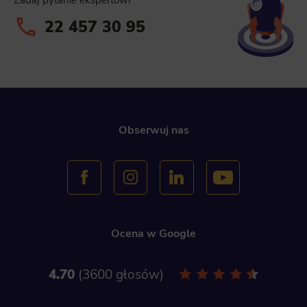
Zadaj pytanie ekspertowi
This is data used to personalize your use of our website and to remember choices you make while using our website. Fo
22 457 30 95
example, we may use functional cookies to remember your language preferences or to remember your login information
making it easier for you to use the site.
Analytics
Scripts and data used to collect information to analyze site traffic and how users use the site, how they came to the site, an
to create aggregate demographic statistics about users. Analytical cookies and similar technologies allow us to measure th
effectiveness of actions taken and content presented.
Marketing
Obserwuj nas
Scope responsible for displaying personalized ads that may be of interest to the user based on browsing history and habits an
demographic criteria. Also, third-party files that, in conjunction with files installed while browsing other websites, profile th
user, providing him or her with the marketing, advertising and retargeting content deemed most appropriate.
Ocena w Google
4.70
3600 głosów