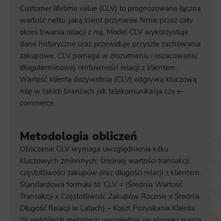
Customer lifetime value (CLV) to prognozowana łączna
wartość netto, jaką klient przyniesie firmie przez cały
okres trwania relacji z nią. Model CLV wykorzystuje
dane historyczne oraz przewiduje przyszłe zachowania
zakupowe. CLV pomaga w zrozumieniu i oszacowaniu
długoterminowej rentowności relacji z klientem.
Wartość klienta dożywotnia (CLV) odgrywa kluczową
rolę w takich branżach jak telekomunikacja czy e-
commerce.
Metodologia obliczeń
Obliczenie CLV wymaga uwzględnienia kilku
kluczowych zmiennych: średniej wartości transakcji,
częstotliwości zakupów oraz długości relacji z klientem.
Standardowa formuła to: CLV = (Średnia Wartość
Transakcji x Częstotliwość Zakupów Rocznie x Średnia
Długość Relacji w Latach) – Koszt Pozyskania Klienta.
W niektórych metodach uwzględnia się również marżę