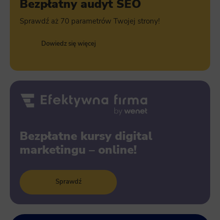
Bezpłatny audyt SEO
Sprawdź aż 70 parametrów Twojej strony!
Dowiedz się więcej
Bezpłatne kursy digital
marketingu – online!
Sprawdź