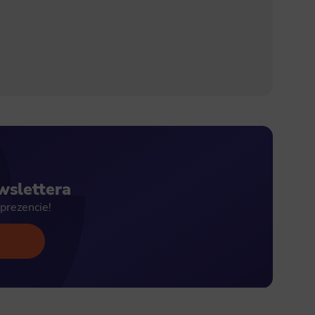
wslettera
prezencie!