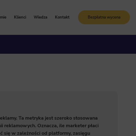
rmie
Klienci
Wiedza
Kontakt
Bezpłatna wycena
oznaj Sunrise System
Case study
Blog
artości i zasady
Referencje
Słownik SEO
ogle Ads
storia firmy
Bezpłatne kursy online
grody i certyfikaty
ja GA4
ń reklamy. Ta metryka jest szeroko stosowana
i reklamowych. Oznacza, ile marketer płaci
ć się w zależności od platformy, zasięgu