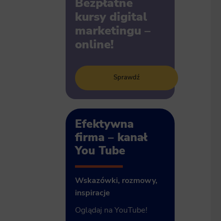
Bezpłatne
kursy digital
marketingu –
online!
Sprawdź
Efektywna
firma – kanał
You Tube
Wskazówki, rozmowy,
inspiracje
Oglądaj na YouTube!