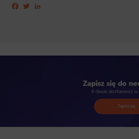
Facebook
Twitter
LinkedIn
Zapisz się do ne
E-book dostaniesz w 
Zapisz się