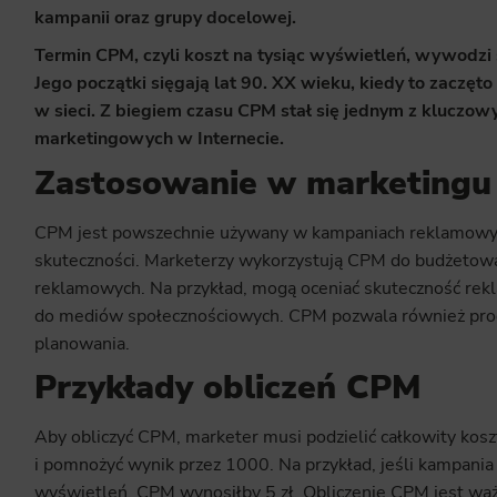
kampanii oraz grupy docelowej.
Termin CPM, czyli koszt na tysiąc wyświetleń, wywodzi 
Jego początki sięgają lat 90. XX wieku, kiedy to zacz
w sieci. Z biegiem czasu CPM stał się jednym z kluczo
marketingowych w Internecie.
Zastosowanie w marketingu
CPM jest powszechnie używany w kampaniach reklamowych
skuteczności. Marketerzy wykorzystują CPM do budżetowan
reklamowych. Na przykład, mogą oceniać skuteczność rek
do mediów społecznościowych. CPM pozwala również pro
planowania.
Przykłady obliczeń CPM
Aby obliczyć CPM, marketer musi podzielić całkowity kosz
i pomnożyć wynik przez 1000. Na przykład, jeśli kampania
wyświetleń, CPM wynosiłby 5 zł. Obliczenie CPM jest wa