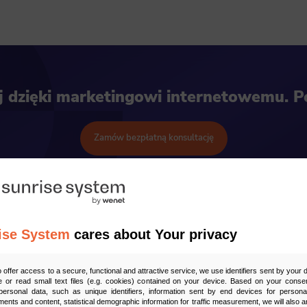
ej dzięki marketingowi internetowemu. 
Zamów bezpłatną konsultację
ise System
cares about Your privacy
o offer access to a secure, functional and attractive service, we use identifiers sent by your
 or read small text files (e.g. cookies) contained on your device. Based on your consen
ersonal data, such as unique identifiers, information sent by end devices for personal
ments and content, statistical demographic information for traffic measurement, we will also a