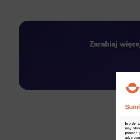
Zarabiaj więc
Sunr
In order t
may store
process p
advertise