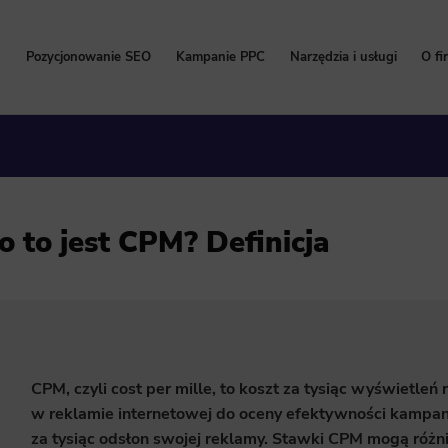
Pozycjonowanie SEO
Kampanie PPC
Narzędzia i usługi
O fi
Pozycjonowanie stron
Kampanie Google Ads
Bezpłatny Audyt SEO
P
Cennik pozycjonowania
Cennik Google Ads
Content marketing
W
Pozycjonowanie lokalne
Kampanie Facebook Ads
Kalkulator korzyści Go
Hi
o to jest CPM? Definicja
Pozycjonowanie sklepów internetowych
Kampanie TikTok Ads
Program Partnerski
Na
Pozycjonowanie zagraniczne
Kampanie LinkedIn Ads
Wdrożenie i konfigurac
Pozycjonowanie marki
Kampanie Microsoft Ads
Usługi SEO
Zleć pozycjonowanie
CPM, czyli cost per mille, to koszt za tysiąc wyświetle
w reklamie internetowej do oceny efektywności kampani
za tysiąc odsłon swojej reklamy. Stawki CPM mogą różni