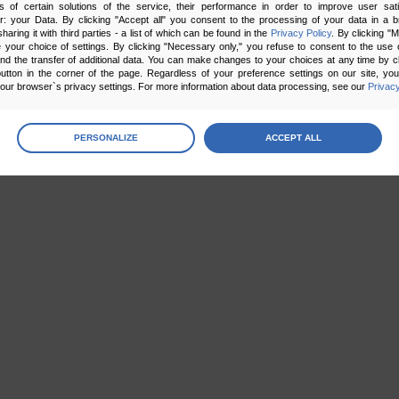
s of certain solutions of the service, their performance in order to improve user sati
er: your Data. By clicking "Accept all" you consent to the processing of your data in a 
sharing it with third parties - a list of which can be found in the
Privacy Policy
. By clicking "
your choice of settings. By clicking "Necessary only," you refuse to consent to the use o
and the transfer of additional data. You can make changes to your choices at any time by cl
utton in the corner of the page. Regardless of your preference settings on our site, yo
ur browser`s privacy settings. For more information about data processing, see our
Privacy
e:
age
preferences
PERSONALIZE
ACCEPT ALL
 the consents of your choice
sary
cripts and data stored on the end device contribute to the security and usability of the website by ena
asic functions such as site navigation and access to specific areas of the website. The website cannot
ithout this group.
onality
ta used to personalize your use of our website and to remember choices you make while using our w
 may use functional cookies to remember your language preferences or to remember your login informatio
ou to use the site.