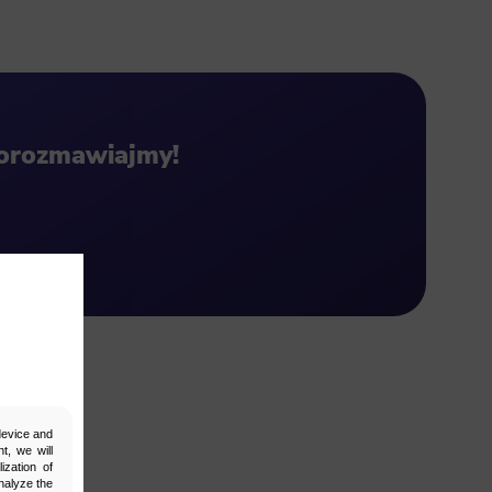
Porozmawiajmy!
 device and
t, we will
ization of
nalyze the