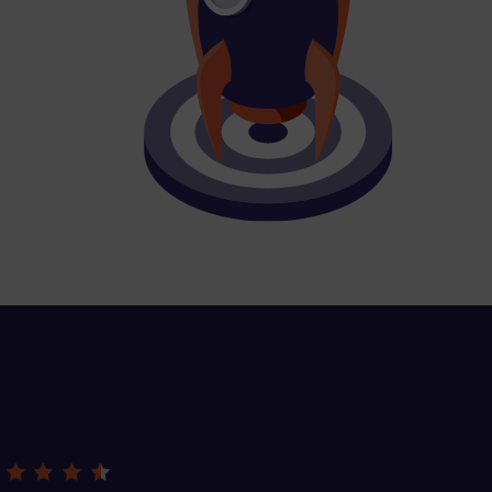
site, and to
measure the
d habits and
le the user,