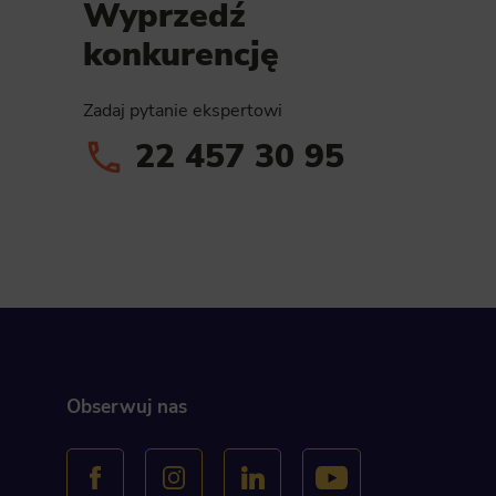
Wyprzedź
Analyt
konkurencję
Scripts and
create agg
effectivene
Zadaj pytanie ekspertowi
Marke
22 457 30 95
Scope respo
demographic 
providing h
Obserwuj nas