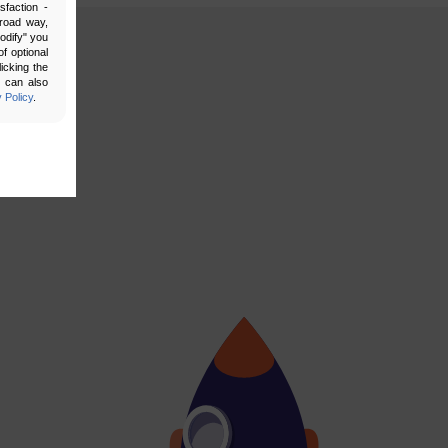
sfaction -
broad way,
Modify" you
f optional
icking the
u can also
 Policy
.
bling secure
 be properly
ebsite. For
n, making it