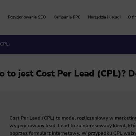
Pozycjonowanie SEO
Kampanie PPC
Narzędzia i usługi
O fi
Pozycjonowanie stron
Kampanie Google Ads
Bezpłatny Audyt SEO
P
(CPL)
Cennik pozycjonowania
Cennik Google Ads
Content marketing
W
Pozycjonowanie lokalne
Kampanie Facebook Ads
Kalkulator korzyści Go
Hi
o to jest Cost Per Lead (CPL)? D
Pozycjonowanie sklepów internetowych
Kampanie TikTok Ads
Program Partnerski
Na
Pozycjonowanie zagraniczne
Kampanie LinkedIn Ads
Wdrożenie i konfigurac
Pozycjonowanie marki
Kampanie Microsoft Ads
Usługi SEO
Zleć pozycjonowanie
Cost Per Lead (CPL) to model rozliczeniowy w marketi
wygenerowany lead. Lead to zainteresowany klient, któ
poprzez formularz internetowy. W przypadku CPL ważne j