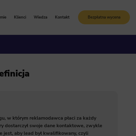
rmie
Klienci
Wiedza
Kontakt
Bezpłatna wycena
oznaj Sunrise System
Case study
Blog
artości i zasady
Referencje
Słownik SEO
ogle Ads
storia firmy
Bezpłatne kursy online
efinicja
grody i certyfikaty
ja GA4
ngu, w którym reklamodawca płaci za każdy
ry dostarczył swoje dane kontaktowe, zwykle
est, aby lead był kwalifikowany, czyli