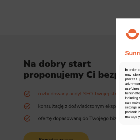
Sunr
Na dobry start
In order t
proponujemy Ci bezpłatni
may store
process p
advertise
usefulnes
rozbudowany audyt SEO Twojej strony
hereinaft
including 
can make 
konsultację z doświadczonym ekspertem
settings 
padlock b
manage yo
ofertę dopasowaną do Twojego biznesu
Man
Bezpłatna wycena