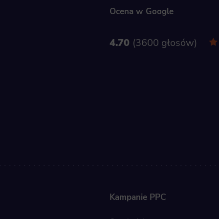
im or her with the marketing, advertising and retargeting content deemed most appropriate.
Ocena w Google
4.70
3600 głosów
Kampanie PPC