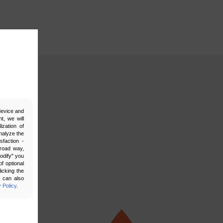
 device and
t, we will
ization of
nalyze the
sfaction -
broad way,
Modify" you
f optional
icking the
u can also
 Policy
.