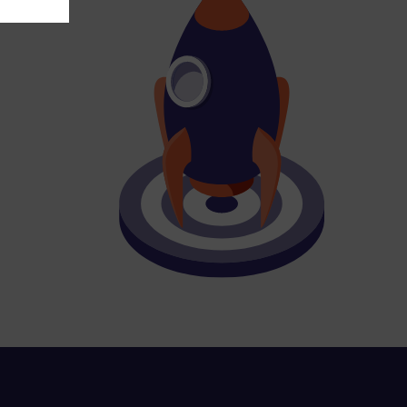
bling secure
 be properly
ebsite. For
n, making it
site, and to
measure the
d habits and
le the user,