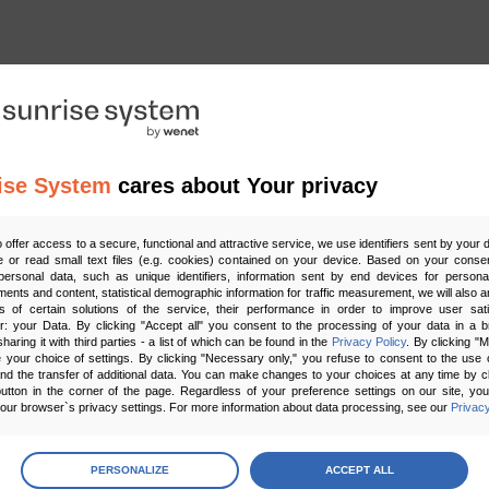
ise System
cares about Your privacy
o offer access to a secure, functional and attractive service, we use identifiers sent by your
e:
 or read small text files (e.g. cookies) contained on your device. Based on your consen
ersonal data, such as unique identifiers, information sent by end devices for personal
ments and content, statistical demographic information for traffic measurement, we will also a
s of certain solutions of the service, their performance in order to improve user sati
er: your Data. By clicking "Accept all" you consent to the processing of your data in a 
sharing it with third parties - a list of which can be found in the
Privacy Policy
. By clicking "
your choice of settings. By clicking "Necessary only," you refuse to consent to the use o
and the transfer of additional data. You can make changes to your choices at any time by cl
utton in the corner of the page. Regardless of your preference settings on our site, yo
ur browser`s privacy settings. For more information about data processing, see our
Privacy
age
preferences
PERSONALIZE
ACCEPT ALL