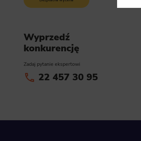
Select
Neces
Necessary s
Wyprzedź
access to b
displayed w
konkurencję
Functi
Zadaj pytanie ekspertowi
This is da
example, we
easier for y
22 457 30 95
Analyt
Scripts and
create agg
effectivene
Marke
Scope respo
demographic 