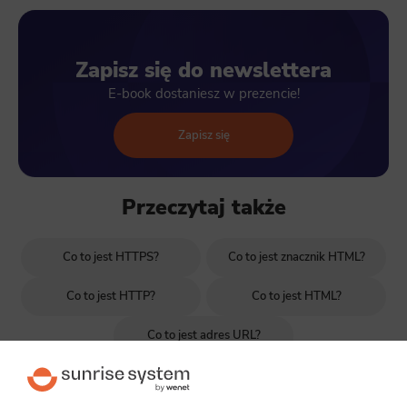
Zapisz się do newslettera
E-book dostaniesz w prezencie!
Zapisz się
Przeczytaj także
Co to jest HTTPS?
Co to jest znacznik HTML?
Co to jest HTTP?
Co to jest HTML?
Co to jest adres URL?