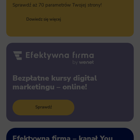
Sprawdź aż 70 parametrów Twojej strony!
Dowiedz się więcej
Bezpłatne kursy digital
marketingu – online!
Sprawdź
Efektywna firma – kanał You