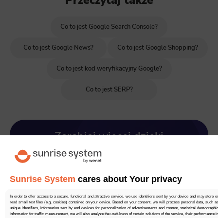
Przeczytaj także
Co to jest Google Search Console?
Co to jest Google News?
Co to jest Google Shopping?
Co to jest kod weryfikacyjny Google?
Co to jest SERP?
Zarabiaj więcej dzięki
marketingowi internetowemu.
Porozmawiajmy!
Sunrise System
cares about Your privacy
Zamów bezpłatną konsultację
In order to offer access to a secure, functional and attractive service, we use identifiers sent by your device and may store o
read small text files (e.g. cookies) contained on your device. Based on your consent, we will process personal data, such a
unique identifiers, information sent by end devices for personalization of advertisements and content, statistical demographi
information for traffic measurement, we will also analyze the usefulness of certain solutions of the service, their performance i