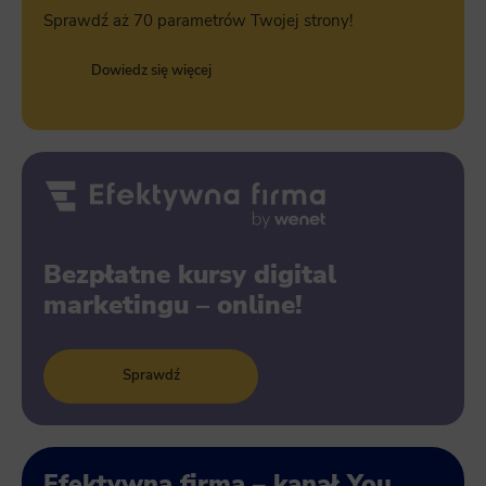
Sprawdź aż 70 parametrów Twojej strony!
Dowiedz się więcej
Bezpłatne kursy digital
marketingu – online!
Sprawdź
Efektywna firma – kanał You