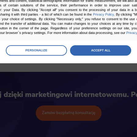
ments and content, statistical demographic information for traffic measurement, we will also a
s of certain solutions of the service, their performance in order to improve user sati
rzeczytaj także
er: your Data. By clicking "Accept all" you consent to the processing of your data in a 
sharing it with third parties - a list of which can be found in the
Privacy Policy
. By clicking "
your choice of settings. By clicking "Necessary only," you refuse to consent to the use o
and the transfer of additional data. You can make changes to your choices at any time by cl
Co to jest Shoper?
Co to jest Shoplo?
utton in the corner of the page. Regardless of your preference settings on our site, yo
ur browser`s privacy settings. For more information about data processing, see our
Privacy
Co to jest WooCommerce?
Co to jest WordPress?
age
preferences
PERSONALIZE
ACCEPT ALL
 the consents of your choice
sary
cripts and data stored on the end device contribute to the security and usability of the website by ena
asic functions such as site navigation and access to specific areas of the website. The website cannot
ej dzięki marketingowi internetowemu. 
ithout this group.
onality
Zamów bezpłatną konsultację
ta used to personalize your use of our website and to remember choices you make while using our w
 may use functional cookies to remember your language preferences or to remember your login informatio
ou to use the site.