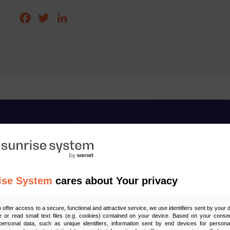
Facebook
Twitter
LinkedIn
Zapisz się do ne
E-book dostaniesz w 
ise System
cares about Your privacy
Zapisz się
o offer access to a secure, functional and attractive service, we use identifiers sent by your
 or read small text files (e.g. cookies) contained on your device. Based on your consen
ersonal data, such as unique identifiers, information sent by end devices for personal