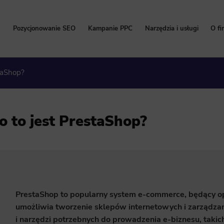
Pozycjonowanie SEO
Kampanie PPC
Narzędzia i usługi
O fi
Pozycjonowanie stron
Kampanie Google Ads
Bezpłatny Audyt SEO
P
taShop?
Cennik pozycjonowania
Cennik Google Ads
Content marketing
W
Pozycjonowanie lokalne
Kampanie Facebook Ads
Kalkulator korzyści Go
Hi
o to jest PrestaShop?
Pozycjonowanie sklepów internetowych
Kampanie TikTok Ads
Program Partnerski
Na
Pozycjonowanie zagraniczne
Kampanie LinkedIn Ads
Wdrożenie i konfigurac
Pozycjonowanie marki
Kampanie Microsoft Ads
Usługi SEO
Zleć pozycjonowanie
PrestaShop to popularny system e-commerce, będący o
umożliwia tworzenie sklepów internetowych i zarządzani
i narzędzi potrzebnych do prowadzenia e-biznesu, takic