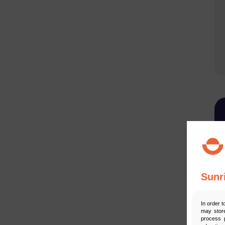
Sunr
In order t
may store
process p