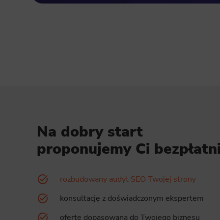
Analyt
Scripts and
create agg
effectivene
Marke
Scope respo
demographic 
providing h
Na dobry start
proponujemy Ci bezpłatni
rozbudowany audyt SEO Twojej strony
konsultację z doświadczonym ekspertem
ofertę dopasowaną do Twojego biznesu