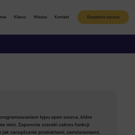
rmie
Klienci
Wiedza
Kontakt
Bezpłatna wycena
oznaj Sunrise System
Case study
Blog
artości i zasady
Referencje
Słownik SEO
ogle Ads
storia firmy
Bezpłatne kursy online
grody i certyfikaty
ja GA4
programowaniem typu open source, które
e nimi. Zapewnia szeroki zakres funkcji
h jak zarządzanie produktami, zamówieniami,