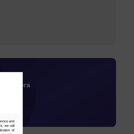
wslettera
prezencie!
 device and
t, we will
ization of