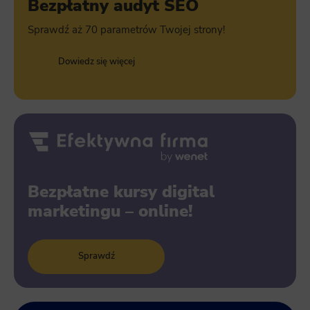
Bezpłatny audyt SEO
Sprawdź aż 70 parametrów Twojej strony!
Dowiedz się więcej
Bezpłatne kursy digital
marketingu – online!
Sprawdź