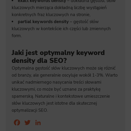
exact keywords density
– dokładna gęstość słów
kluczowych mierząca dokładną liczbę wystąpień
konkretnych fraz kluczowych na stronie,
partial keywords density
– gęstość słów
kluczowych w kontekście ich części lub zmiennych
form.
Jaki jest optymalny keyword
density dla SEO?
Optymalna gęstość słów kluczowych może się różnić
od branży, ale generalnie oscyluje wokół 1-3%. Warto
unikać nadmiernego nasycania treści słowami
kluczowymi, co może być uznane za praktykę
spamerską. Naturalne i kontekstowe umieszczenie
słów kluczowych jest istotne dla skutecznej
optymalizacji SEO.
Facebook
Twitter
LinkedIn