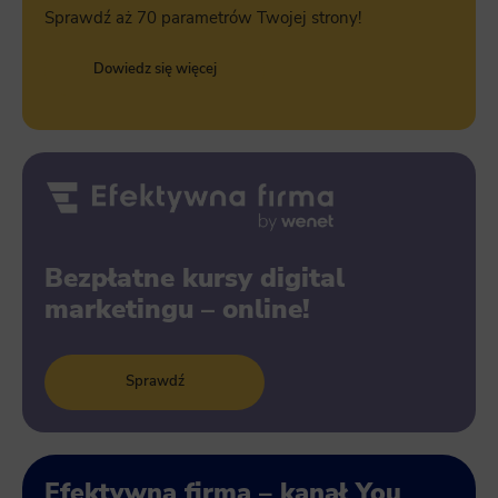
Sprawdź aż 70 parametrów Twojej strony!
Dowiedz się więcej
Bezpłatne kursy digital
marketingu – online!
Sprawdź
Efektywna firma – kanał You