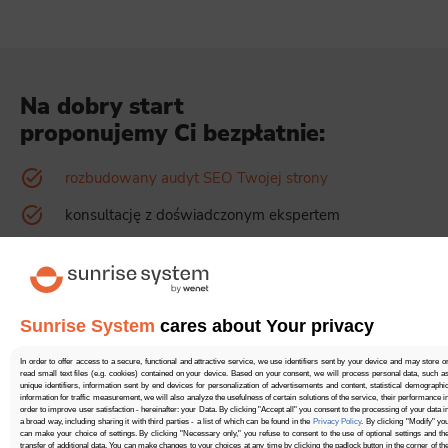
Na dobry start
proponujemy Ci bezpłatnie:
rozbudowany audyt SEO Twojej strony
konsultację z doświadczonym ekspertem
ofertę dopasowaną do Twojego biznesu
Bezpłatna wycena
Sunrise System
cares about Your privacy
In order to offer access to a secure, functional and attractive service, we use identifiers sent by your device and may store o
read small text files (e.g. cookies) contained on your device. Based on your consent, we will process personal data, such a
Wyprzedź
unique identifiers, information sent by end devices for personalization of advertisements and content, statistical demographi
information for traffic measurement, we will also analyze the usefulness of certain solutions of the service, their performance i
konkurencję
order to improve user satisfaction - hereinafter: your Data. By clicking "Accept all" you consent to the processing of your data i
a broad way, including sharing it with third parties - a list of which can be found in the
Privacy Policy
. By clicking "Modify" yo
can make your choice of settings. By clicking "Necessary only," you refuse to consent to the use of optional settings and th
transfer of additional data. You can make changes to your choices at any time by clicking the padlock button in the corner of th