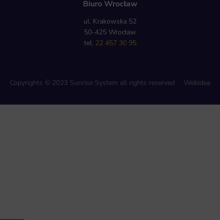
Biuro Wrocław
ul. Krakowska 52
50-425 Wrocław
tel:
22 457 30 95
Copyrights © 2023 Sunrise System all rights reserved
Webidea