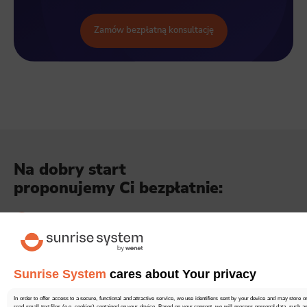
Zamów bezpłatną konsultację
Na dobry start
proponujemy Ci bezpłatnie:
rozbudowany audyt SEO Twojej strony
konsultację z doświadczonym ekspertem
ofertę dopasowaną do Twojego biznesu
Sunrise System
cares about Your privacy
In order to offer access to a secure, functional and attractive service, we use identifiers sent by your device and may store o
read small text files (e.g. cookies) contained on your device. Based on your consent, we will process personal data, such a