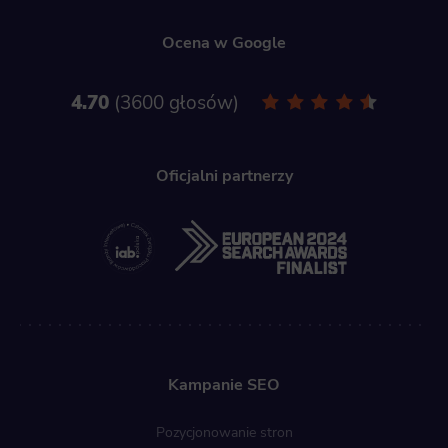
Marketing
Ocena w Google
Scope responsible for displaying personalized ads that may be of interest to the user based on browsing history and habits an
demographic criteria. Also, third-party files that, in conjunction with files installed while browsing other websites, profile th
user, providing him or her with the marketing, advertising and retargeting content deemed most appropriate.
4.70
3600 głosów
Oficjalni partnerzy
Kampanie SEO
Pozycjonowanie stron