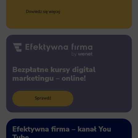
Dowiedz się więcej
Bezpłatne kursy digital
marketingu – online!
Sprawdź
Efektywna firma – kanał You
Tube