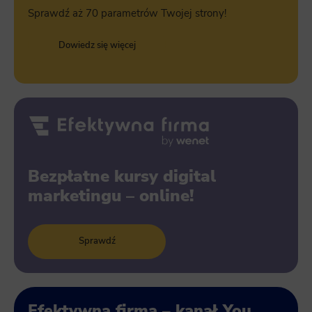
Sprawdź aż 70 parametrów Twojej strony!
Dowiedz się więcej
Bezpłatne kursy digital
marketingu – online!
Sprawdź
Efektywna firma – kanał You