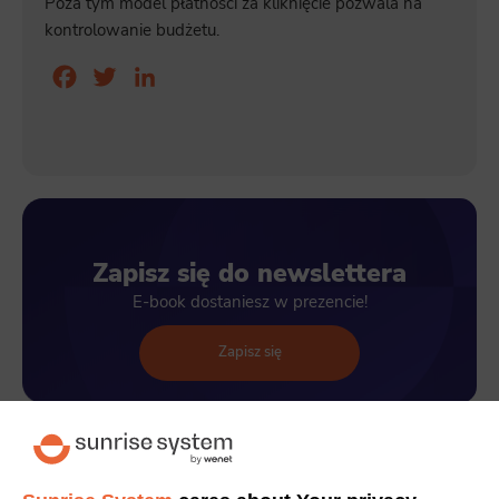
Poza tym model płatności za kliknięcie pozwala na
kontrolowanie budżetu.
Facebook
Twitter
LinkedIn
Zapisz się do newslettera
E-book dostaniesz w prezencie!
Zapisz się
Zarabiaj więcej dzięki