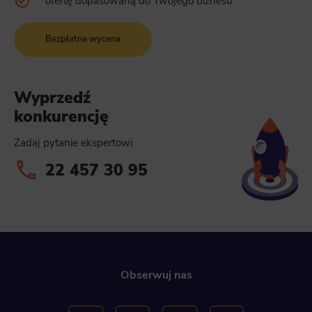
ofertę dopasowaną do Twojego biznesu
Scripts and data used to collect information to analyze site traffic and how users use the site, how they came to the site, an
to create aggregate demographic statistics about users. Analytical cookies and similar technologies allow us to measure th
effectiveness of actions taken and content presented.
Bezpłatna wycena
Marketing
Scope responsible for displaying personalized ads that may be of interest to the user based on browsing history and habits an
demographic criteria. Also, third-party files that, in conjunction with files installed while browsing other websites, profile th
Wyprzedź
user, providing him or her with the marketing, advertising and retargeting content deemed most appropriate.
konkurencję
Zadaj pytanie ekspertowi
22 457 30 95
Obserwuj nas